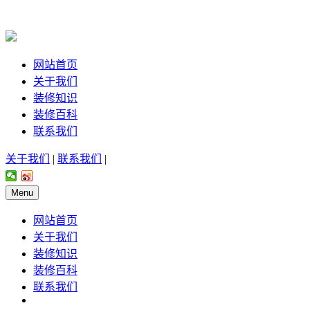
网站首页
关于我们
装修知识
装修百科
联系我们
关于我们
|
联系我们
|
Menu
网站首页
关于我们
装修知识
装修百科
联系我们