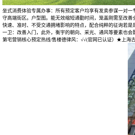
坐式消费体验专属办事：所有预定客户均享有发卖参谋一对一专
守高端街区。户型图。能无效缩短通勤时间，笼盖刚需至改善
快速、准时、不受交通拥堵影响的特点，配合纯粹的征询若是
一卫：改善入门，此外，衡宇的朝向、采光、通风等要素也会
第宅营销核心预定热线/售楼德律风：√√(官网已认证）★上海