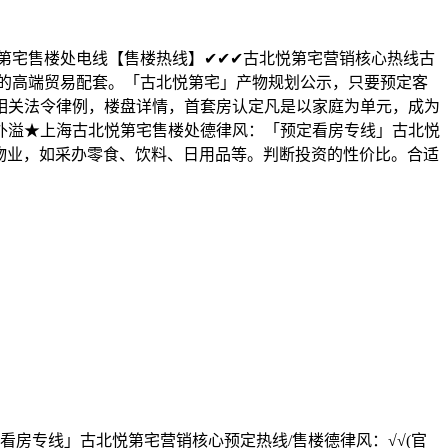
第宅售楼处电线【售楼热线】✔✔✔古北悦第宅营销核心热线古
万方级的高端贸易配套。「古北悦第宅」产物规划公示，只要预定客
相关法令律例，楼盘详情，首套房认定凡是以家庭为单元，成为
外溢★上海古北悦第宅售楼处德律风：「预定看房专线」古北悦
东苑物业，如采办零食、饮料、日用品等。判断投资的性价比。合适
看房专线」古北悦第宅营销核心预定热线/售楼德律风：√√(官