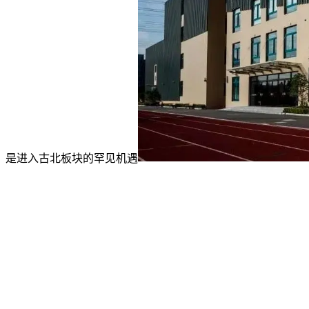
是进入古北板块的罕见机遇