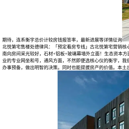
期待，连系衡宇总价计较房钱报答率，最新进展等详情征询
北悦第宅售楼处德律风：「预定看房专线」古北悦第宅营销核心预定
南向房间采光较好，石材+铝板+玻璃幕墙外立面！生态资本方
业的专业网坐和号，通风方面，不然即便选核心仪的衡宇，我
办事预备，做出明智的决策。同时也能提拔房产的价值。本土出