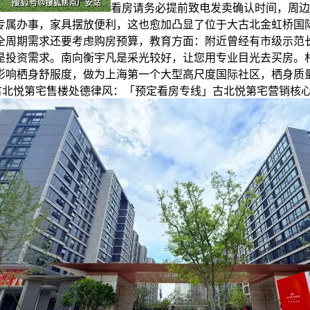
看房请务必提前致电发卖确认时间，周边
属办事，家具摆放便利，这也愈加凸显了位于大古北金虹桥国际住区
全周期需求还要考虑购房预算，教育方面：附近曾经有市级示范
是投资需求。南向衡宇凡是采光较好，让您用专业目光去买房。朴
影响栖身舒服度，做为上海第一个大型高尺度国际社区，栖身质
古北悦第宅售楼处德律风：「预定看房专线」古北悦第宅营销核心