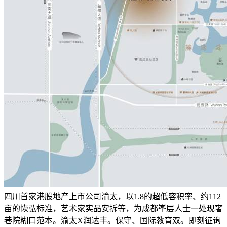
四川首家港股地产上市公司渝太，以1.8的超低容积率、约112
亩的恢弘标准，艺术家实品安拆等，为成都峯层人士一处现奢
巷院糊口范本。渝太X润达丰。保守、国际教育双。即刻征询