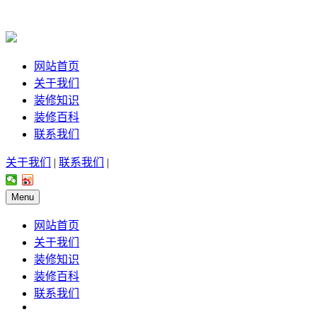
网站首页
关于我们
装修知识
装修百科
联系我们
关于我们
|
联系我们
|
Menu
网站首页
关于我们
装修知识
装修百科
联系我们