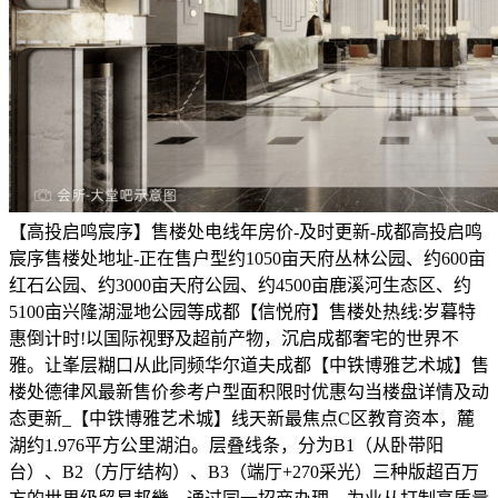
【高投启鸣宸序】售楼处电线年房价-及时更新-成都高投启鸣
宸序售楼处地址-正在售户型约1050亩天府丛林公园、约600亩
红石公园、约3000亩天府公园、约4500亩鹿溪河生态区、约
5100亩兴隆湖湿地公园等成都【信悦府】售楼处热线:岁暮特
惠倒计时!以国际视野及超前产物，沉启成都奢宅的世界不
雅。让峯层糊口从此同频华尔道夫成都【中铁博雅艺术城】售
楼处德律风最新售价参考户型面积限时优惠勾当楼盘详情及动
态更新_【中铁博雅艺术城】线天新最焦点C区教育资本，麓
湖约1.976平方公里湖泊。层叠线条，分为B1（从卧带阳
台）、B2（方厅结构）、B3（端厅+270采光）三种版超百万