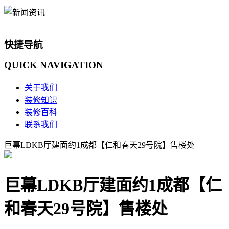
快捷导航
QUICK
NAVIGATION
关于我们
装修知识
装修百科
联系我们
巨幕LDKB厅建面约1成都【仁和春天29号院】售楼处
巨幕LDKB厅建面约1成都【仁
和春天29号院】售楼处