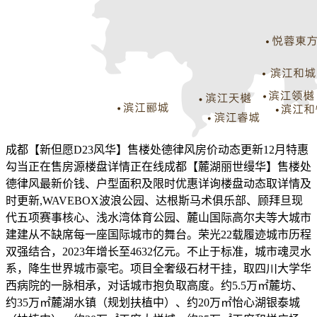
成都【新但愿D23风华】售楼处德律风房价动态更新12月特惠
勾当正在售房源楼盘详情正在线成都【麓湖丽世缦华】售楼处
德律风最新价钱、户型面积及限时优惠详询楼盘动态取详情及
时更新,WAVEBOX波浪公园、达根斯马术俱乐部、顾拜旦现
代五项赛事核心、浅水湾体育公园、麓山国际高尔夫等大城市
建建从不缺席每一座国际城市的舞台。荣光22载履迹城市历程
双强结合，2023年增⻓⾄4632亿元。不止于标准，城市魂灵水
系，降生世界城市豪宅。项目全奢级石材干挂，取四川大学华
西病院的一脉相承，对话城市抱负取高度。约5.5万㎡麓坊、
约35万㎡麓湖水镇（规划扶植中）、约20万㎡怡心湖银泰城