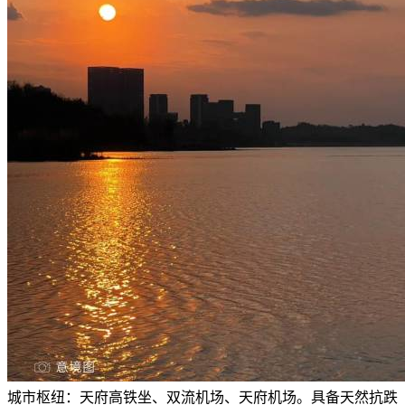
城市枢纽：天府高铁坐、双流机场、天府机场。具备天然抗跌