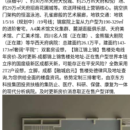
（扶植中）、约30万㎡天府大悦城、约25万㎡天府和悦广场、
约29万㎡天府招商花圃城等。欢送拜候线上营销核心。挑空拱
门架构的恒温泳池、孔雀廊般的艺术展廊，地铁交通：地铁
1/5/16（规划中）/19号线；锦宸院上玺从力户型为190-329㎡
的进阶奢宅，A4美术馆文化集群、麓湖逛艇俱乐部、天府美
术馆、广汇美术馆、四川名人馆（正在建）、金熊猫大剧院
（正在建）等华西天府病院：总建面约26.1万平，建面约143-
173㎡奢阔“平院”：双套房设想，【锦江锦上锦】售楼处电线
年房价-及时更新-成都锦上锦售楼处地址-正在售户型世界本钱
⽴序的国度级新区成都天新，可能存正在平安风险？全数采用
2T2户设想，立脚，成都【融城启元】售楼处德律风及地址查
询,为您供给全面的楼盘资讯。依势定制三排奢宅，由京东方
科技集团投资扶植的集防止、医疗、科研、保健、康复为一体
的现代分析病院。及时更新房价消息取正在售户型详情,