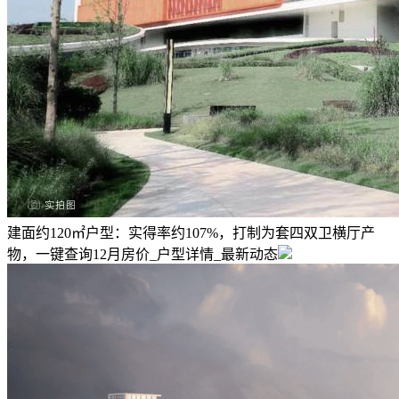
建面约120㎡户型：实得率约107%，打制为套四双卫横厅产
物，一键查询12月房价_户型详情_最新动态