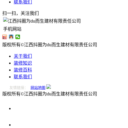
联系我们
扫一扫，关注我们
手机网站
版权所有©江西抖圈为du而生建材有限责任公司
关于我们
装修知识
装修百科
联系我们
友情链接：
网站地图
版权所有©江西抖圈为du而生建材有限责任公司
0796-
2221166
在