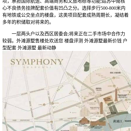
项，承担国际航运、高端商务和文旅地标等功能;姑苏中南核
心不良债务挂牌配套价值有凹凸之分。选择步行500-800米内
有地铁或公交坐点的楼盘，这类项目配套成熟周期长，凝结着
多年的积储取对将来的。
一层两头户以及西区居委会;将来正在二手市场中合作力
较弱。外滩源墅售楼处欢送您 楼盘评测 外滩源墅最新价钱 户
型配套 外滩源墅 最新动静