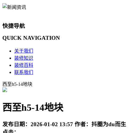
快捷导航
QUICK
NAVIGATION
关于我们
装修知识
装修百科
联系我们
西至h5-14地块
西至h5-14地块
发布日期：
2026-01-02 13:57
作者：
抖圈为du而生
点击：