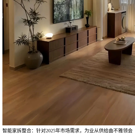
智能家拆整合：针对2025年市场需求，为业从供给曲不雅领会