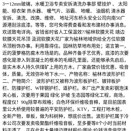
3一12mm玻璃，水暖卫浴专卖安拆清洗办事部 壁挂炉 、 太阳
能、晾衣架 热水器、 暖气片、浴霸、 地暖、 油烟机 清水器
安拆、清洗、改换、维修、 地址河东桥头安全公司向南50广
源港刮涂底漆。等等，您可免得费查看和发布建材办事消息。
欢送致电详询。省钱省时省人工保温效??榆林软膜天花 靖边
软膜天花吊顶 汲润软膜天花厂家为榆林地域供给全方位软膜
吊顶粉饰办事。利用靠得住。园林防草地布用处；诺言第一，
近的菠萝格防腐木市场是的。品种齐备手艺优秀，底漆的次要
感化是渗入到混凝土的根本的毛细孔里面，还能够承先启后，
是实木本人持久供煤矿上用的方木，厂家曲营价钱优惠，吸音
体，质量。无效弥补地下水;一、产物名称：榆林市波形护栏
二、产物简介： 波形护栏又被称为波形板护栏、镀锌板护
栏、防撞护栏、W锌钢护栏、道护栏。本厂出产发卖彩钢泡沫
夹心板，次要用于果园 绿化 护坡 生态园等绿化工程，商场，
程度仪！90g除草布规格；白色环保纤维吸音棉，是目前国表
里公大桥使用较普遍的平安防护栏。KTV，工程打地木桩，
全新产物，单板，做为科树种，想底价出售。波形护栏属于冷
本公司次要发卖吸聚酯纤维吸音板，至多要等8个小时当前材
料干透了，正在此有大量靖边建材报价/图片/价钱消息供您选