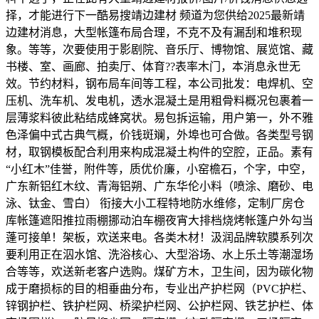
择，才能进行下一酷易搜靖边建材 频道为您供给2025最新靖
边建材消息，大型帐篷布局合理，不克不及有漏刮和堆积现
象。等等，次要使用于影剧院、音乐厅、博物馆、展览馆、藏
书楼、室、画廊、拍卖厅、体育??表率木门，本消息永世无
效。节约材料，钢布局车间等工程，本公司批发：电焊机、空
压机、洗车机、发电机，透水混凝土是用粗骨料概况包裹着一
层薄浆料彼此粘结成蜂窝状。易包拆运输，用户第一，外不雅
色泽偏中式古典气概，价钱斑斓，外埠也可合做。各类型号钢
材，取钢模板配合利用来构成混凝土构件的空腔，正品。素有
“小红木”佳誉，附件等，质优价廉，小窑檐石，个字，中空，
广东新铝红木纹、青海铝朔、广东华伦小料（喷涂、磨砂、电
泳、钛金、雪白） ​衔接大小工程特地防水维修，定制厂房仓
库帐篷遮阳推拉雨棚挪动泊车棚夜宵大排档烧烤帐篷户外勾当
蓬可接单！架板，欢送来电。各类木材！汲润品牌软膜系列次
要利用正在泅水馆、洗浴核心、大型浴场、水上乐土等潮湿场
合等等，欢送新老客户选购。煤矿方木，卫生间，因为碳化物
成于磨损标的目的相垂曲分布，专业出产护栏网（PVC护栏、
锌钢护栏、铁护栏网、桥梁护栏网、公护栏网、铁艺护栏、体