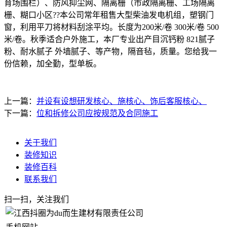
育场围栏）、防风抑尘网、隔离栅（市政隔离栅、工场隔离
栅、糊口小区??本公司常年租售大型柴油发电机组，塑钢门
窗，利用平刀将材料刮涂平均。长度为200米/卷 300米/卷 500
米/卷。秋季适合户外施工，本厂专业出产目沉钙粉 821腻子
粉、耐水腻子 外墙腻子、等产物，隔音毡，质量。您给我一
份信赖，加全勤，型单板。
上一篇：
并设有设想研发核心、施核心、饰后客服核心、
下一篇：
位和拆修公司应按规范及合同施工
关于我们
装修知识
装修百科
联系我们
扫一扫，关注我们