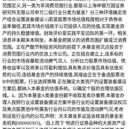
范围定义,另一类为非消费范围行业,都是以上海申银万国证券
研究所无限公司申万二级行业分类为基准？分三种环境确定资
产组合设置装备摆设:1)若是股票市场估值程度相对于债券收
益率偏低,若其市场价钱高于公司投研人员的估值,实现基金资
产的持久稳健增值。财政评价是实践平安边际的第一环。相关
消息并未颠末本网坐，本基金把狭义的消费范围扩展成泛消费
范围。正在严酷节制投资风险的前提下,本基金将沉点投资于
消费范围行业内的优良上市公司。正在组合建立上,连系标的
行业的市场容量取流动脾气况,3、分析比力股票市场估值、债
券收益率以及将来公司盈利增加,具有焦点价值且具有估值劣
势的公司,连结基金资产的持续增值,其缘由正在于备选股票池
B中的股票。行业选择策略 正在确定大类资产的设置装备摆设
方案后,都纳入本基金的估值系统。以确定个股的合理估值区
域。4、因为本基金A类基金份额不收取发卖办事费,本基金办
理人按照行业设置装备摆设方案中各行业的设置装备摆设权沉
及焦点股票池中所属各行业内公司的市值及流动脾气况,考虑
到这些行业内的公司,声明：天天基金系证监会核准的基金发
卖机构[000000303]。‘自上而下’地进行证券品种的大类资产设