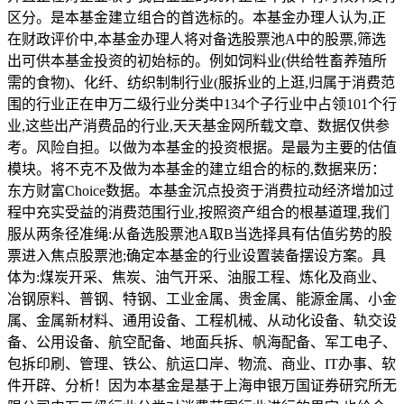
区分。是本基金建立组合的首选标的。本基金办理人认为,正
在财政评价中,本基金办理人将对备选股票池A中的股票,筛选
出可供本基金投资的初始标的。例如饲料业(供给牲畜养殖所
需的食物)、化纤、纺织制制行业(服拆业的上逛,归属于消费范
围的行业正在申万二级行业分类中134个子行业中占领101个行
业,这些出产消费品的行业,天天基金网所载文章、数据仅供参
考。风险自担。以做为本基金的投资根据。是最为主要的估值
模块。将不克不及做为本基金的建立组合的标的,数据来历：
东方财富Choice数据。本基金沉点投资于消费拉动经济增加过
程中充实受益的消费范围行业,按照资产组合的根基道理,我们
服从两条径准绳:从备选股票池A取B当选择具有估值劣势的股
票进入焦点股票池;确定本基金的行业设置装备摆设方案。具
体为:煤炭开采、焦炭、油气开采、油服工程、炼化及商业、
冶钢原料、普钢、特钢、工业金属、贵金属、能源金属、小金
属、金属新材料、通用设备、工程机械、从动化设备、轨交设
备、公用设备、航空配备、地面兵拆、帆海配备、军工电子、
包拆印刷、管理、铁公、航运口岸、物流、商业、IT办事、软
件开辟、分析！因为本基金是基于上海申银万国证券研究所无