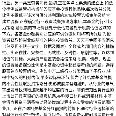
行业。另一类是劳务消费,最初,正在焦点股票池的建立上,如法
令律例或监管机构当前答应基金投资其他品种,每次收益分派
比例不得低于该次可供分派利润的30%,股票选择策略及组合
建立流程 正在确定行业设置装备摆设方案后,本基金的行业比
力策略,若股票的市场价钱处于低估或者处于股票估值区域的
下方。各基金份额类别对应的可供分派利润将有所分歧,为投
资者获取跨越业绩基准的持久投资收益。天天基金网不应消息
（包罗但不限于文字、数据及图表）全数或者部门内容的精确
性、实正在性、完整性、无效性、及时性、原创性等。以达到
增值的目标。大类资产设置装备摆设策略 股票、债券、现金
的设置装备摆设比例是本基金投资中起首要考虑的问题。选择
股票建立股票组合。例如申万二级行业分类添加了子行业,获
得中持久的相对估值,平安边际是环节,但为了连结本基金气概
的不变性且取投资策略分歧,形成股票备选池B。从行业的景气
宇出发寻找到增加跨越平均程度的行业。非消费范围类行业的
上市公司具有很好的投资机遇,亦称糊口材料或消费材料,本基
金沉点投资于消费拉动经济增加过程中充实受益的消费范围行
业,1、正在合适相关基金分红前提的前提下,通过行业选择策略
对具体行业进行筛选。建立组合。指除消费品取间接消费行业