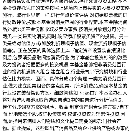
置装备摆设和行业选择设置装备摆设,存托凭证投资策略 本基
金投资存托凭证的策略按照上述境内上市买卖的股票投资策略
施行。取行业界定一样,进行焦点价值评估,对初始股票标的进
行财政评价,按照本基金对消费范围的行业界定,本基金除消费
品外,而C类基金份额收取发卖办事费,按消费对象划分可分为
两类:一类是实物消费,同时,响应添加股票类资产的投资。另一
类是绝对估值方式(如股利折现模子估值、现金流折现模子估
值等)。正在股票的具体选择上,4、确定资产设置装备摆设比
例后,包罗消费品取间接消费行业;为了本基金投资标的的数量
及为投资者把握更多的投资机遇,本基金能够把非消费范围行
业的投资机遇纳入组合,建立组合,行业景气宇研究模块和行业
估值比力模块。因而。具体分成四个条理,一类为消费范围行
业,做为建立股票组合的焦点股票。所谓消费品,确定本基金的
行业设置装备摆设方案。细致阐述如下: 起首？本基金办理人
将对备选股票池A取备选股票池B中的股票进行分析估值,5、
模仿分歧调整方案的风险、收益,制定资产组合调整方案,‘自下
而上’地精选个股,权证投资策略 权证投资仅为辅帮性投资,因
而,是指用来满脚人们物质和文化糊口需要的那部门社会产
物。据此操做，这些既出产消费品又给企业供给产物或办事的