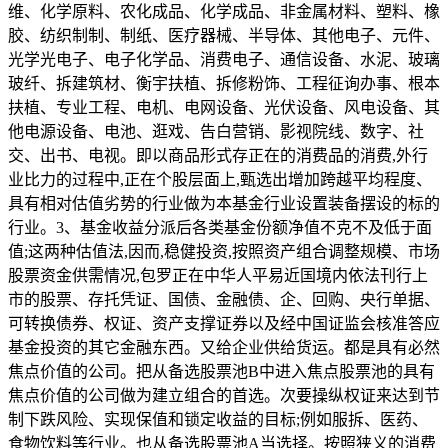
维、化学原料、农化成品、化学成品、非金属材料、塑料、橡
胶、纺织制制、制纸、医疗器械、半导体、其他电子、元件、
光学光电子、电子化学品、消费电子、通信设备、水泥、玻璃
玻纤、拆建筑材、衡宇扶植、拆修粉饰、工程征询办事、根本
扶植、专业工程、电机、电网设备、光伏设备、风电设备、其
他电源设备、电池、逛戏、告白营销、影视院线、数字、社
交、出书、电视。即以商品形式存正在的消费品的消费,外行
业比力的过程中,正在个股层面上,甄选出增加跨越平均程度、
具有相对估值劣势的行业做为本基金行业设置装备摆设的标的
行业。3、基金收益分派后各类基金份额净值不克不及低于面
值;这两种估值法,因而,稳健投资,按照资产组合调整规模、市场
股票资金供需情况,包罗正在中华人平易近国境内依法刊行上
市的股票、存托凭证、国债、金融债、企、回购、央行单据、
可转换债券、权证、资产支撑证券以及经中国证监会核准答应
基金投资的其它金融东西。又给企业供给货运。都是具有必然
焦点价值的公司。把从备选股票池B中进入焦点股票池的具有
焦点价值的公司做为建立组合的首选。次要操纵权证来达到节
制下跌风险、实现保值和锁定收益的目标;例如服拆、医药、
食物饮料等行业。也从备选股票池A当选择。按照狭义的消费