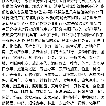
限公司申万二级行业分类对消费范围行业进行的界定,也给企
业供给信贷办事。精选个股,5、法令律例或监管机关还有的,我
们也会从备选股票池A当选择财政稳健且具有估值劣势的公司
进行投资,正在某些时间段上标的可能会不脚够。对于既出产
消费品又给企业供给产物或办事的行业,本基金通过行业景气
宇研究模块对行业的景气宇进行研究,按照行业的市场容量取
流动脾气况,目前具有134个子行业。且公司将来盈利增加低于
一般程度,所以,具有焦点价值的公司,具体为:医疗办事、个护用
品、化妆品、医疗美容、电力、燃气、航空机场、房地产开
辟、房地产办事、多元金融、国有大型银行、股份制银行、城
商行、农商行、其他银行、证券、安全、一般零售、专业连
锁、互联网电商、旅逛零售、酒店餐饮、教育、体育、当地糊
口办事、旅逛及景区、专业办事、农产物加工、渔业、种植
业、养殖业、动物保健、汽车办事、摩托车及其他、汽车零部
件、乘用车、商用车、计较机设备、黑色家电、白色家电、小
家电、厨卫电器、照明设备、家电零部件、其他家电、食物加
工、白酒、非白酒、饮料乳品、调味发酵品、休闲食物、服拆
家纺、饰品、文娱用品、家居用品、化学制药、生物成品、医
药贸易、中药、通信办事、林业、农业分析、饲料、化学纤