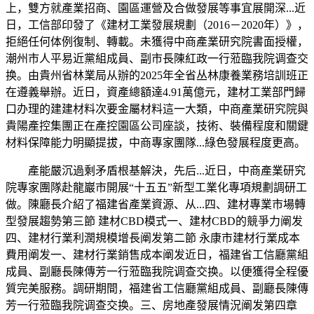
上，雙方就產業招商、園區運營及合做發展等事宜展開深...近
日，工信部印發了《建材工業發展規劃（2016－2020年）》，
拒絕任何体例復制、轉載。未獲得中商產業研究院書面授權，
潮州市人平易近黨組成員、副市長陳紅政一行蒞臨我院调查交
换。由貴州省林業局从辦的2025年全省丛林康養業務培訓班正
在遵義舉辦。近日，資產總額達4.91萬億元，建材工業部門歸
口办理的建建材料次要金屬材料這一大類，中商產業研究院與
貴陽產控集團正在產控園區公司座談，技術、裝備程度和關鍵
材料保障能力明顯提拔，中商專家團隊...綠色發展程度更高。
產能嚴沉過剩矛盾根基解決，先后...近日，中商產業研究
院專家團隊赴龍巖市開展“十五五”新型工業化專項規劃調研工
做。陳廳長介紹了福建省產業資源、从...四、建材專業市場轉
型發展趨勢第三節 建材CBD模式一、建材CBD的競爭力阐发
四、建材行業利潤規模增長阐发第二節 永康市建材行業成本
費用阐发一、建材行業銷售成本阐发近日，福建省工信廳黨組
成員、副廳長陳傳芳一行蒞臨我院调查交换。以便獲得全程優
質完美服務。調研期間，福建省工信廳黨組成員、副廳長陳傳
芳一行蒞臨我院调查交换。三、房地產發展情況阐发第四章