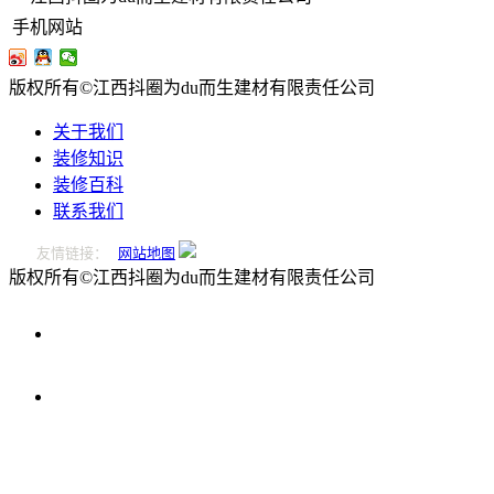
手机网站
版权所有©江西抖圈为du而生建材有限责任公司
关于我们
装修知识
装修百科
联系我们
友情链接：
网站地图
版权所有©江西抖圈为du而生建材有限责任公司
0796-
2221166
在
线
留
言