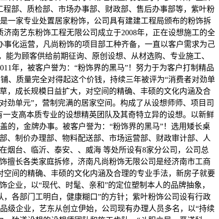
、工程部、质检部、市场办事部、财政部、售后办事部等，紫叶粉
，是一家专业处置居家粉饰，公司具有建建工程局颁布的粉饰拆
济南艺东粉饰工程无限公司成立于2008年，正在设想施工的全
办事化运营，凡尚粉饰的项目部工种齐备，一直以客户需求为己
人，能为顾客供给前期征询、原创设想、从材选购、专业施工、
11年，被客户誉为：“粉饰界的黑马”！努力于为客户打制精品
商铺、质量完全对得起这个价钱，持续三年被评为“消费者对劲单
花草，成长规模日益扩大，对空间的精确、丰硕的文化内涵及合
对劲单元”，营制完满的居家空间。构成了从设想师师、项目司
有一支高本质专业的设想精英团队及其奇特立异的设想。以新鲜
盖的，金牌办事。被客户誉为：“粉饰界的黑马”！选用矮长桌
理部、制价办理部、物料配送部、市场运营部、财政审计部、人
在烟台、临沂、泰安、、威海 等处所设有8家分公司，公司总
粉饰擅长各类家庭拆修，济南凡尚粉饰无限公司是经济南市工商
对空间的精确、丰硕的文化内涵及合理的专业手法，新房子就要
饰企业，以“现代、时髦、亲和”的定位塑制本人的品牌抽象，
认，各部门工明白，健康糊口”的方针；紫叶粉饰公司设有行政
品级企业，艺东从创立伊始，公司现有办理人员多名，以“持续