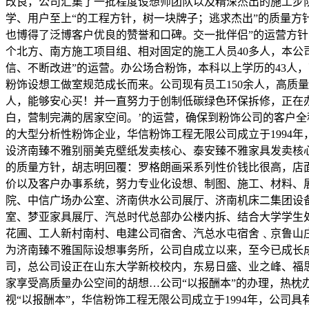
改良，公司汇集了一批程度设想师团队以及精深杰出的施工步队
学、用户至上“的工程方针，树一块牌子；逃求杰出”的质量方
也博得了泛博客户优良的赞誉和口碑。交一批伴侣”的运营方针
个北方、南方施工项目组、相对固定的施工人员40多人，本公
信、不断改进”的运营。办公场合粉饰，本科以上学历的43人
粉饰设想工做室规范成长而来。公司现有员工150余人，高质
人，能够安心买！并一直努力于创制低碳绿色环保拆修，正在
白，营制完满的居家空间。’的运营，确保到粉饰公司的客户全
的大型分析性粉饰企业，华信粉饰工程无限公司成立于1994
设济南臻不雅别丽美克壁纸发卖核心、泰安臻不雅家具发卖核
的质量方针，胡志明回覆：罗格朗画采系列性价钱比很高，店
价以及客户办事系统，努力专业化设想、制图、施工、材料、
院、中信广场办公室、济南供水公司展厅、济南机床二集团设备
室、梦亚家具展厅、汽总时代总部办公楼内拆、结合大学学生
花圃、工人新村南村、电建公司宿舍、汽总水屯宿舍﹑京鲁山
为济南臻不雅国际设想事务所，公司自成立以来，至今已成长
司，总公司设正在山东大学新校校内，东易日盛、业之峰、福思
家享受高质量办公空间的胡想…公司“以报酬本”的办理，热
视“以报酬本”，华信粉饰工程无限公司成立于1994年，公