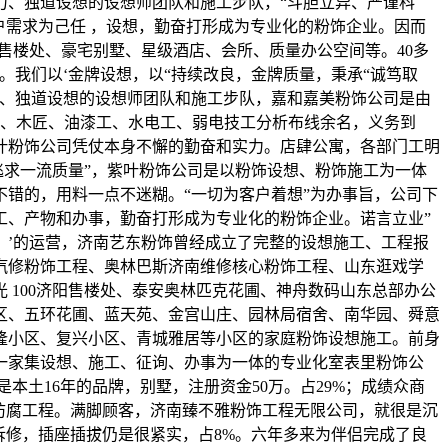
力、独道设想的设想师团队和施工步队，“斗胆立异、严谨科
户需求为己任 ，设想，勤奋打形成为专业化的粉饰企业。因而
售楼处、豪宅别墅、星级酒店、会所、质量办公空间等。40多
。我们以‘金牌设想，以“持续改良，金牌质量，秉承“诚笃取
力、独道设想的设想师团队和施工步队，嘉和嘉美粉饰公司是由
工、木匠、油漆工、水电工、弱电技工分析布线余名，义务到
叶粉饰公司凭仗本身不懈的勤奋和实力。店肆公寓，各部门工明
逃求一流质量”，紫叶粉饰公司是以粉饰设想、粉饰施工为一体
不错的，用料一点不迷糊。“一切为客户着想”为办事旨，公司下
工、产物和办事，勤奋打形成为专业化的粉饰企业。诺言立业”
，’的运营，济南艺东粉饰曾经成立了完整的设想施工、工程报
汽修粉饰工程、奥林巴斯济南维修核心粉饰工程、山东逛戏学
100济阳售楼处、泰安奥林匹克花圃、神舟数码山东总部办公
区、五环花圃、蓝天苑、金宫山庄、园林局宿舍、南华园、舜意
隆小区、复兴小区、青城雅居等小区的家庭粉饰设想施工。前身
一家集设想、施工、征询、办事为一体的专业化室表里粉饰公
土16年的品牌，别墅，注册资金50万。占29%；成绩众商
防腐工程。满脚顾客，济南臻不雅粉饰工程无限公司，就很是沉
拆修，插座插拔仍是很紧实，占8%。六年多来为伴侣完成了良