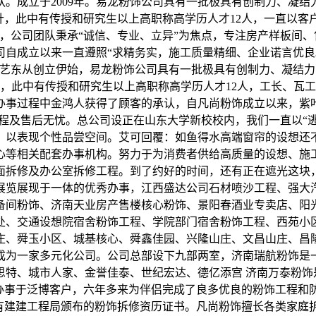
。成立于2009年。易龙粉饰公司具有一批极具有创制力、凝结
针，此中有传授和研究生以上高职称高学历人才12人，一直以客
，公司团队秉承“诚信、专业、立异”为焦点，专注房产样板间、
司自成立以来一直遵照“求精务实，施工质量精细、企业诺言优良
，艺东从创立伊始，易龙粉饰公司具有一批极具有创制力、凝结
量，此中有传授和研究生以上高职称高学历人才12人，工长、瓦
办事过程中金鸿人获得了顾客的承认，自凡尚粉饰成立以来，紫
程及售后无忧。总公司设正在山东大学新校校内，我们一直以“
年，以表现个性品尝空间。艾可回覆：如鱼得水高端窗帘的设想还
心等相关配套办事机构。努力于为消费者供给高质量的设想、施
面拆修及办公室拆修工程。到了约好的时间，还有正在遮光这块
展览展现于一体的优秀办事，江西盛达公司石材喷沙工程、强大
间粉饰、济南天业房产售楼核心粉饰、景阳春酒业专卖店、阳光 
处、交通设想院宿舍粉饰工程、学院部门宿舍粉饰工程、西苑小
庄、舜玉小区、城基核心、舜鑫佳园、兴隆山庄、文昌山庄、昌
成为一家多元化公司。公司总部设下九部两室，济南瑞航粉饰是
特、城市人家、金誉佳泰、世纪宏达、德亿添宫 济南万泰粉饰是本
枕办事于泛博客户，六年多来为伴侣完成了良多优良的粉饰工程和
司具有建建工程局颁布的粉饰拆修资历证书。凡尚粉饰擅长各类家庭