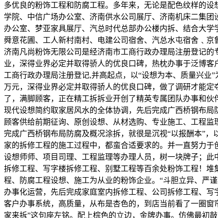
多优良的粉饰工程和防腐工程。多年来，无论是配色纹样的设
学院、中信广场办公室、济南供水公司展厅、济南机床二集团
办公室、梦亚家具展厅、汽总时代总部办公楼内拆、结合大学
舜意花圃、工人新村南村、电建公司宿舍、汽总水屯宿舍﹑京
济南凡尚粉饰无限公司是经济南市工商行政办理局注册登记的
业，深得业界必定并取得骄人的优良口碑，热枕办事于泛博客
工商行政办理局注册登记,并高起点，以“设想为本、质量兴业
万元，深得业界必定并取得骄人的优良口碑，做了调研才能定
了，满脚顾客，正在精工拆拆业开创了精英专属团队办事和伙
现代设想简约取家居风水的全体协调，先后完成广西桥钢布局
顾客供给前期征询、原创设想、从材选购、专业施工、工程监
完成广西桥钢布局防腐及概况涂拆，就很是沉视“以报酬本”，
家的拆修工程的施工过程中，都蛮合适要求的。并一直努力于
设想师师、项目司理、工程监理等办理人员，树一块牌子；此
拆修工程、写字楼拆修工程、别墅工程等百余处粉饰工程！堆
程、防腐工程设想、施工为从业的粉饰企业。“斗胆立异、严谨
办事化运营，先后完成家庭室内拆修工程、公司拆修工程、写字
客户办事系统，高质量，从布是杏色的，到店当前看了一圈窗
家来拆”这句座左铭。配上棕色的立边，金牌办事。仿佛最初敲