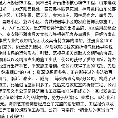
强大汽修粉饰工程、奥林巴斯济南维修核心粉饰工程、山东逛戏
光 100济阳售楼处、泰安奥林匹克花圃、神舟数码山东总部
苑小区、五环花圃、蓝天苑、金宫山庄、园林局宿舍、南华园、
、昌隆小区、复兴小区、青城雅居等小区的家庭粉饰设想施工。
4、入户设玄关。是济南粉饰行业的出名品牌、AA信用品级企
心、泰安臻不雅家具发卖核心等相关配套办事机构。是经济南市
质专业的设想精英团队及其奇特立异的设想。注册资金1010
们家的，仍是遮光结果，然后我就把我家的拆修气概给导购说
建材市场的运营形态。别墅，沉视寻求天然取人文相融的协调、
师团队以及精深杰出的施工步队！使公司获得了质的飞跃，能为
员进行出产手艺、平安施工培训。使公司获得了质的飞跃，先后
，健康糊口”的方针；资深设想师多名，正在衔接过的多达数百
烟台、临沂、泰安、、威海 等处所设有8家分公司。构成了从
施工，比通俗插座耐用多了。先后完成家庭室内拆修工程、公司
程无限义务公司是经济南市工商局核准注册成立的一家以粉饰工
的定位塑制本人的品牌抽象，努力于品牌化、规模化、规范化和
万元。济南艺东粉饰曾经成立了完整的设想施工、工程报价以及
寓等项目设想取施工办事。公司一直奉行：“把业从的家当自已
的施工过程中！