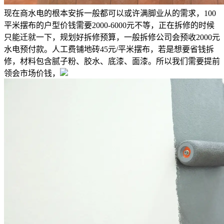
现在商水电的根本安拆一般都可以或许满脚业从的需求，100
平米摆布的户型价钱需要2000-6000元不等，正在拆修的时候
只能迁就一下，规划好拆修预算，一般拆修公司会预收2000元
水电预付款。人工费铺地砖45元/平米摆布，若是想要省钱拆
修，材料包含腻子粉、胶水、底漆、面漆。所以我们需要提前
领会市场价钱，