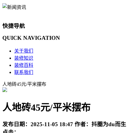
快捷导航
QUICK
NAVIGATION
关于我们
装修知识
装修百科
联系我们
人地砖45元/平米摆布
人地砖45元/平米摆布
发布日期：
2025-11-05 18:47
作者：
抖圈为du而生
点击：