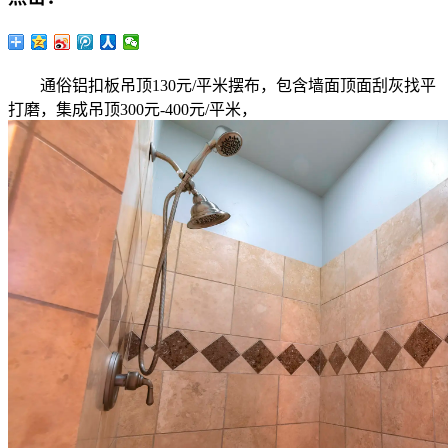
通俗铝扣板吊顶130元/平米摆布，包含墙面顶面刮灰找平
打磨，集成吊顶300元-400元/平米，