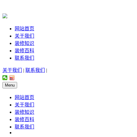
网站首页
关于我们
装修知识
装修百科
联系我们
关于我们
|
联系我们
|
Menu
网站首页
关于我们
装修知识
装修百科
联系我们