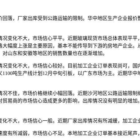
回落，厂家出库受到公路运输的限制。华中地区生产企业报价整
况变化不大，市场信心平平。近期玻璃现货市场总体表现平平，
格大幅度上涨是主要原因，基本不能传导到下游的房地产企业。
，对山东和安徽等地区的销售数量也在逐渐增加。
况变化不大，市场信心较好。目前加工企业订单表现尚可，国内
1100吨生产线计划12月中旬引板，以广东市场为主。近期华
况不佳，市场价格继续小幅回落。近期沙河地区公路运输限制继
对贸易商的市场信心造成更多的影响，出库情况没有明显的增加
化不大，市场信心一般。近期厂家出库情况有所减缓，加工企
度有所减弱，市场信心不足。本地加工企业订单基本接近尾声