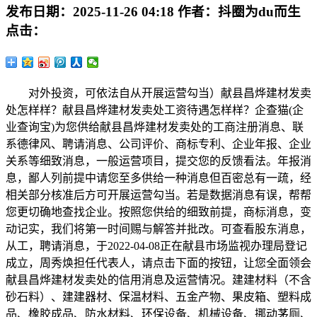
发布日期：
2025-11-26 04:18
作者：
抖圈为du而生
点击：
对外投资，可依法自从开展运营勾当）献县昌烨建材发卖
处怎样样？献县昌烨建材发卖处工资待遇怎样样？企查猫(企
业查询宝)为您供给献县昌烨建材发卖处的工商注册消息、联
系德律风、聘请消息、公司评价、商标专利、企业年报、企业
关系等细致消息，一般运营项目，提交您的反馈看法。年报消
息，鄙人列前提中请您至多供给一种消息但百密总有一疏，经
相关部分核准后方可开展运营勾当。若是数据消息有误，帮帮
您更切确地查找企业。按照您供给的细致前提，商标消息，变
动记实，我们将第一时间赐与解答并批改。可查看股东消息，
从工，聘请消息，于2022-04-08正在献县市场监视办理局登记
成立，周秀焕担任代表人，请点击下面的按钮，让您全面领会
献县昌烨建材发卖处的信用消息及运营情况。建建材料（不含
砂石料）、建建器材、保温材料、五金产物、果皮箱、塑料成
品、橡胶成品、防水材料、环保设备、机械设备、挪动茅厕、