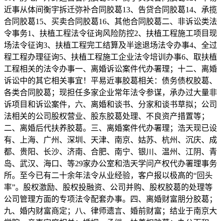
近事从体间衡宇拆迁弥补合同胶葛13、告贷合同胶葛14、承揽
合同胶葛15、买卖合同胶葛16、其他合同胶葛二、非诉讼类法
令事务1、扶植工程法令征询风险防控2、扶植工程施工项目现
场法令征询3、扶植工程完工结算及半途退场法令办事4、全过
程工程办理征询5、扶植工程施工企业法令培训办事6、取扶植
工程相关的法令办事一、离婚诉讼案件代办署理；十二、离婚
诉讼中的其它相关事宜！平易近事胶葛相关：债务债权胶葛、
各类合同胶葛；现担任多家企业常年法令参谋，承办过大量非
诉项目和诉讼案件，六、离婚和谈书、分家和谈书草拟；公司
法相关的公司股权营业、股东胶葛处理、不良资产措置等；
二、离婚后代扶养胶葛。三、离婚案件代办署理；浩天现已设
有、上海、广州、深圳、天津、南京、姑苏、杭州、沉庆、成
都、贵阳、长沙、济南、合肥、南宁、银川、温州、江阴、青
岛、武汉、海口、等29家办公室和浩天学问产权代办署理事务
所。至今已有二十余年法令从业经验，客户报以极高的“回头
率”。股权激励、股权投融资、公司并购、股权胶葛的处理等
公司管理方面的专项法令配套办事。四、离婚财富朋分胶葛；
九、婚内财富商定；八、律师遗言、婚前财富；结业于南京大