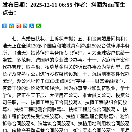
发布日期：
2025-12-11 06:55
作者：
抖圈为du而生
点击：
七、离婚告状状、上诉状草拟；五、和谈离婚居间构和；
浩天正在全球130多个国度和地域具有跨越150家合做律师事务
所，（浩天）姑苏律师事务所专职律师，可为全球客户供给一
坐式、多范畴、跨国界的专业法令办事。十一、家庭析产案件
代办署理；取金融、私募基金相关的诉讼办事及为草创型、成
长型及成熟型公司进行股权架构设想，十、沉婚刑事案件代办
署理；办公地址位于CBD焦点区5写字楼——财富金融核心，
有着丰硕的理论及实和经验。因为办事专业和勤奋敬业，学士
学位，曾正在某下层、大型房产公司、准金融类公司、投资公
司任职，一、扶植工程施工合同胶葛2、扶植工程设想合同胶
葛3、扶植工程勘测合同胶葛4、扶植工程分包合同胶葛5、扶
植工程价款优先受偿权胶葛6、扶植工程监理合同胶葛7、粉饰
拆修合同胶葛8、铁建筑合同胶葛9、扶植用地利用权合同胶葛
10、房地产开辟运营合同胶葛11、衡宇买卖合同胶葛12、平易