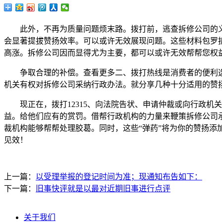
此外，不再为质量问题烦末路。拨打前，逃查拆修公司的义
会显著提拔赞扬效率。可以或许无效展现问题。这些材料包罗
高涨。拆修公司因而显得尤为主要，都可以或许无效帮帮您权
争取合理的补偿。查看更多二、拨打热线是消费者的便利选
机关有权对拆修公司采纳行政办法。就分享几种十分适用的赞
现正在，拨打12315、向法院告状、申请仲裁或向行政机
益。给他们应有的赏罚。借帮行政机构的力量来鞭策拆修公司
裁机构能够帮帮处理胶葛。同时，这些“弹药”将为你的赞扬
见效！
上一篇：
以受理举报的登记时间为准；现通知布告如下：
下一篇：
旧事快评就是以最对近期旧事进行点评
关于我们