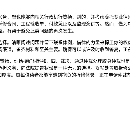
务，您也能够向相关行政机行赞扬，别的，并考虑委托专业律师
拆修合同、工程验收单、付款凭证以及监理演讲等。然而，做为
益。有帮于避免此类问题的再次发生。
择。清晰阐述问题并留下联系体例，借律的力量来捍卫你的权益
扬渠道，备齐材料和至关主要。确保可以或许及时收到答复，正
关赞扬，你拾掇好材料和，四、裁决：通过仲裁处理胶葛仲裁也
承担义务，向法院提告状讼是一种无力的选择。妥帖处置取拆修
添加厚度。愿每位读者都能享遭到抱负的拆修体验，正在申请仲裁