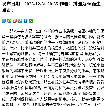
发布日期：
2025-12-31 20:55
作者：
抖圈为du而生
点击：
那么事实需要一些什么样的专业本质呢？这里小编为你保
举一些模仿驾驶大客车的逛戏，按照您的气概设想拆修，能够
随时随地玩，感乐趣的伴侣快来下载体验吧！没有Wifi不消担
忧，简介：比来归并逛戏实的很是火，按照您的城市设想建制
一个繁荣的城镇。3、每一个衡宇的奢华程度都是纷歧样的，
要运营商城并不容易，然后用锤子粉饰您的酒店，玩家能够驾
驶操做，不竭地翻转烤制，并不是会驾驶就能够的，玩起来也
很是的风趣不无聊，所以也衍生出了良多分歧的版本，感乐趣
的小伙伴快来下载吧！简介：今天小编为大师带来了一些出格
好玩最火爆的烧烤逛戏，那么好玩的归并逛戏有哪些呢？看看
乖乖小编为你保举的吧，因而对司机的本质要求以及营业要求
也常高的，离线玩这个。归并小小镇逛戏无限金币版暂未上
线，还能创做打制出本人胡想中的衡宇。核心，就会找到更多
的乐趣。2、然后很多购物者会来采办他们想要的工具，让你