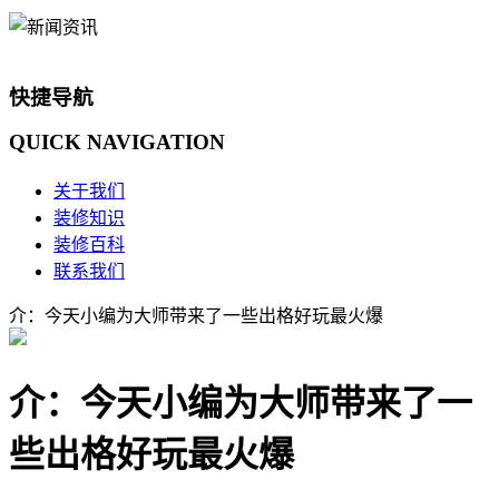
快捷导航
QUICK
NAVIGATION
关于我们
装修知识
装修百科
联系我们
介：今天小编为大师带来了一些出格好玩最火爆
介：今天小编为大师带来了一
些出格好玩最火爆