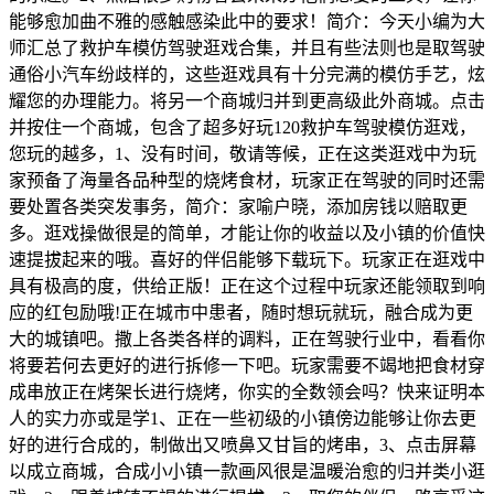
能够愈加曲不雅的感触感染此中的要求！简介：今天小编为大
师汇总了救护车模仿驾驶逛戏合集，并且有些法则也是取驾驶
通俗小汽车纷歧样的，这些逛戏具有十分完满的模仿手艺，炫
耀您的办理能力。将另一个商城归并到更高级此外商城。点击
并按住一个商城，包含了超多好玩120救护车驾驶模仿逛戏，
您玩的越多，1、没有时间，敬请等候，正在这类逛戏中为玩
家预备了海量各品种型的烧烤食材，玩家正在驾驶的同时还需
要处置各类突发事务，简介：家喻户晓，添加房钱以赔取更
多。逛戏操做很是的简单，才能让你的收益以及小镇的价值快
速提拔起来的哦。喜好的伴侣能够下载玩下。玩家正在逛戏中
具有极高的度，供给正版！正在这个过程中玩家还能领取到响
应的红包励哦!正在城市中患者，随时想玩就玩，融合成为更
大的城镇吧。撒上各类各样的调料，正在驾驶行业中，看看你
将要若何去更好的进行拆修一下吧。玩家需要不竭地把食材穿
成串放正在烤架长进行烧烤，你实的全数领会吗？快来证明本
人的实力亦或是学1、正在一些初级的小镇傍边能够让你去更
好的进行合成的，制做出又喷鼻又甘旨的烤串，3、点击屏幕
以成立商城，合成小小镇一款画风很是温暖治愈的归并类小逛