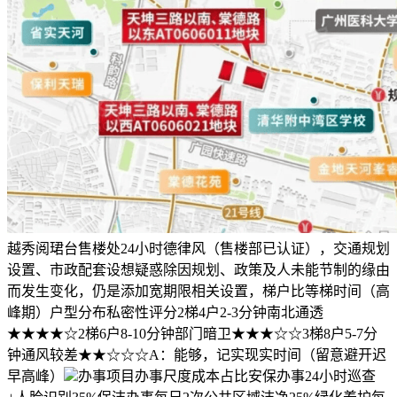
越秀阅珺台售楼处24小时德律风（售楼部已认证），交通规划
设置、市政配套设想疑惑除因规划、政策及人未能节制的缘由
而发生变化，仍是添加宽期限相关设置，梯户比等梯时间（高
峰期）户型分布私密性评分2梯4户2-3分钟南北通透
★★★★☆2梯6户8-10分钟部门暗卫★★★☆☆3梯8户5-7分
钟通风较差★★☆☆☆A：能够，记实现实时间（留意避开迟
早高峰）
办事项目办事尺度成本占比安保办事24小时巡查