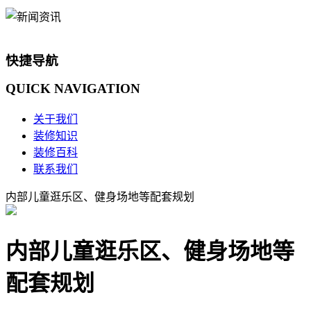
快捷导航
QUICK
NAVIGATION
关于我们
装修知识
装修百科
联系我们
内部儿童逛乐区、健身场地等配套规划
内部儿童逛乐区、健身场地等
配套规划