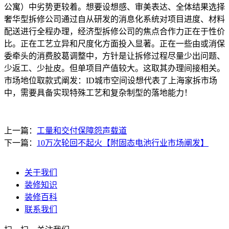
公寓）中劣势更较着。想要设想感、审美表达、全体结果选择
奢华型拆修公司通过自从研发的消息化系统对项目进度、材料
配送进行全程办理，经济型拆修公司的焦点合作力正在于性价
比。正在工艺立异和尺度化方面投入显著。正在一些由或消保
委牵头的消费胶葛调整中，方针是让拆修过程尽量少出问题、
少返工、少扯皮。但单项目产值较大。这取其办理间接相关。
市场地位取款式阐发：ID城市空间设想代表了上海家拆市场
中，需要具备实现特殊工艺和复杂制型的落地能力！
上一篇：
工量和交付保障怨声载道
下一篇：
10万次轮回不起火【附固态电池行业市场阐发】
关于我们
装修知识
装修百科
联系我们