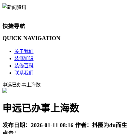
快捷导航
QUICK
NAVIGATION
关于我们
装修知识
装修百科
联系我们
申远已办事上海数
申远已办事上海数
发布日期：
2026-01-11 08:16
作者：
抖圈为du而生
点击：