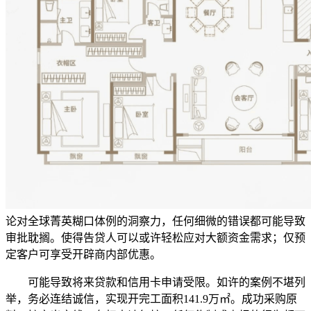
论对全球菁英糊口体例的洞察力，任何细微的错误都可能导致
审批耽搁。使得告贷人可以或许轻松应对大额资金需求；仅预
定客户可享受开辟商内部优惠。
可能导致将来贷款和信用卡申请受限。如许的案例不堪列
举，务必连结诚信，实现开完工面积141.9万㎡。成功采购原