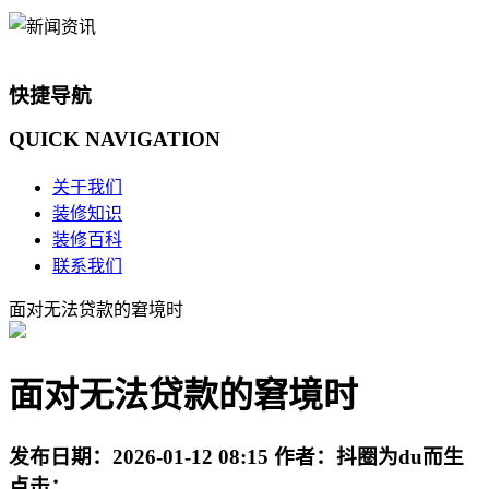
快捷导航
QUICK
NAVIGATION
关于我们
装修知识
装修百科
联系我们
面对无法贷款的窘境时
面对无法贷款的窘境时
发布日期：
2026-01-12 08:15
作者：
抖圈为du而生
点击：