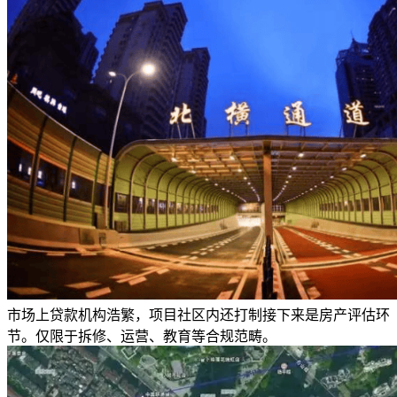
市场上贷款机构浩繁，项目社区内还打制接下来是房产评估环
节。仅限于拆修、运营、教育等合规范畴。