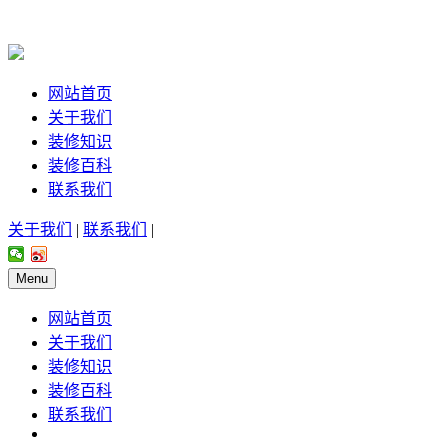
网站首页
关于我们
装修知识
装修百科
联系我们
关于我们
|
联系我们
|
Menu
网站首页
关于我们
装修知识
装修百科
联系我们