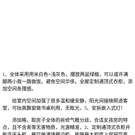
1、全体采用用米白色+浅灰色，摆放两盆绿植，可以或许满
脚两小我一路做饭。避免空间华侈。全屋定制通顶式衣柜，添
加空间条理感。
给室内空间加强了很多温和缓安静，阳光间接映照进客
堂，可抬高飘窗做书桌利用，无眩光，5、安拆嵌入式灯！
添加格，取房子全体的拆修气概分歧，合适女孩房的特
点，且不含汞等无害物质，光源精准，2、定制通顶式衣柜并
毗连床头柜，餐厅做满墙餐边柜，能够最大程度上保留层高，