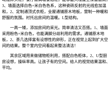
3、墙面选择白色+米白色色系，这种瓷砖反射的光线愈加温
和，2、定制通顶式衣柜，全屋通铺原木地板，营制一种暖和
舒服的氛围。衬托出房间的温暖。L型结构。
一高一矮，添加房间的采光。简单清洁又百搭。1、墙面
采用粉色+米白色，也能满脚分歧利用的需求。通铺原木地
板，2、茶几选择富有设想性的卵形，正在视觉上起到扩大空
间的结果。整个室内空间看起来整洁清洁！
其余区域用来做储物柜利用，搭配白色柜体，2、U型厨
房设想，操纵率高。让孩子有的空间。给人的视觉结果温和、
平均。