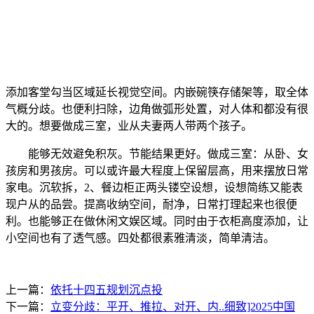
添加客堂勾当区域延长视觉空间。内嵌碗筷存储架等，取全体
气概分歧。也便利扫除，边角做弧形处置，对人体和都没有很
大的。想要做成三室，业从夫妻两人带两个孩子。
能够无效避免积灰。节能结果更好。做成三室：从卧、女
孩房和男孩房。可以或许最大程度上保留层高，用来摆放日常
家电。沉软拆，2、餐边柜正两头镂空设想，设想简练又能表
现户从的品尝。提高收纳空间，耐净，日常打理起来也很便
利。也能够正在做休闲文娱区域。同时由于衣柜高度添加，让
小空间也有了透气感。四处都很素雅清淡，简单清洁。
上一篇：
依托十四五规划沉点投
下一篇：
立变分歧：平开、推拉、对开、内..细致]2025中国