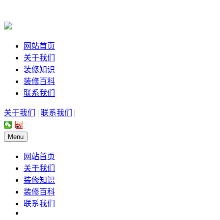
网站首页
关于我们
装修知识
装修百科
联系我们
关于我们
|
联系我们
|
Menu
网站首页
关于我们
装修知识
装修百科
联系我们