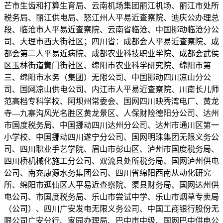
芒市生齿和打算生育局、云南机场集团丽江机场、丽江市处所
税务局、丽江供电局、怒江州人平易近查察院、迪庆公办理总
段、临沧市人平易近查察院、云南省临沧、中国挪动临沧分公
司、大理市西大街社区；四川省：成都会人平易近查察院、成
都会第二人平易近病院、成都农业科技职业学院、成都会武侯
区玉林街道黉门街社区、绵阳市农业科学研究院、绵阳市第
三、绵阳市水务（集团）无限公司、中国挪动四川凉山分公
司、国网凉山供电公司、内江市人平易近查察院、川南长儿师
范高档专科学校、阿坝州常委会、国网四川映秀湾电厂、黄龙
寺—九寨沟风光名胜区黄龙景区、人保财险德阳分公司、达州
市国度税务局、中国挪动四川达州分公司、达州市通川区第一
小学校、中国挪动四川遂宁分公司、国网明珠集团无限义务公
司、四川职业手艺学院、眉山市彭山区、泸州市国度税务局、
四川桥机械化施工分公司、双流县处所税务局、国网泸州供电
公司、南充康源水务集团公司、四川省绵阳西南从动化研究
所、绵阳市逛仙区人平易近查察院、渠县财务局、国网达州供
电公司、市国度税务局、乐山市尝试中学、乐山市烟草专卖局
（公司）、四川广安发电无限义务公司、中国工商银行股份无
限公司广安分行、家园办理局、巴中市中级、国网巴中供电公