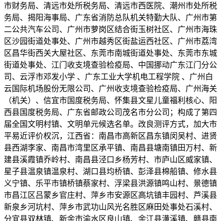
市财务局、清远市处所税务局、清远市西医院、潮州市处所税
务局、揭阳海事局、广东省消防总队机关特勤大队、广州市第
二公共汽车公司、广州市萝岗区结合街玉树社区、广州市海珠
区沙园街道处事处、广州市越秀区街盐运西社区、广州市荔湾
区昌华街西关大屋社区、东莞市南城街道处事处、东莞市东城
街道处事处、江门收支境查验检疫局、中国挪动广东江门分公
司、云浮市邓发小学 、广东工业大学机电工程学院 、广州白
云国际机场股份无限公司、广州收支境查验检疫局、广州海关
（机关）、信宜市国度税务局、怀集县文星儿童福利核心、阳
西县国度税务局、广东省邮政公司茂名市分公司；构成了第四
届全国文明村镇、文明单元候选名单。改良测评方式，加大市
平易近评价权沉，江西省：南昌市高新区昌东镇闵吴村、进贤
县西湖李家、南昌市湾里区承平镇、南昌县塘南镇田万村、新
建县溪霞镇乔岭村、南昌县泾口乡杨芳村、市庐山区威家镇、
星子县温泉镇温泉村、湖口县均桥镇、彭泽县棉船镇、修水县
义宁镇、乐平市镇桥镇蔡家村、浮梁县洪源镇鸣山村、景德镇
市昌江区吕蒙乡官庄村、萍乡市安源区高坑镇丰园村、芦溪县
新泉乡河坑村、萍乡市武功山风光名胜区麻田处事处石溪村、
分宜县双林镇、新余市渝水区良山镇、余江县潢溪镇、赣县南