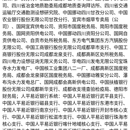
司、四川省冶金地质勘查局成都地质查询拜访所、四川省交通
运输厅交通勘测设想研究院、中国挪动四川甘孜分公司、中国
农业银行股份无限公司甘孜分行、宜宾市烟草专卖局（公
司）、国网宜宾供电公司、资阳市国度税务局、简阳市国度税
务局、国网资阳供电公司、中国挪动四川资阳分公司、国网自
贡供电公司、自贡市处所税务局、东方电气集团东方汽锅股份
无限公司、中国工商银行股份无限公司成都草市支行、中国工
商银行股份无限公司成都龙泉支行、成都高新区处所税务局、
四川电力设想征询无限义务公司、华电四川发电无限公司宝珠
寺水力发电厂、中国核工业集团八二一厂、成都高新区国度税
务局、成都会龙泉驿区国度税务局、中国挪动雅安分公司、瀑
布沟水力发电总厂、国网成都会高新供电公司、中国扶植银行
股份无限公司成都新华支行、成都收支境查验检疫局、德阳市
财务局；人平易近银行系统：中国人平易近银行武平县支行、
中国人平易近银行磁县支行、中国人平易近银行东港市支行、
中国人平易近银行南京分行、中国人平易近银行开封市核心支
行、中国人平易近银行松滋市支行、中国人平易近银行珠海市
核心支行、中国人平易近银行喀什地域核心支行、中国人平易