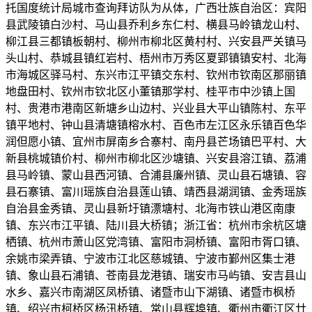
托国度统计局城市查询拜访队为从体，广西壮族自治区：宾阳
县武陵镇白沙村、马山县乔利乡东仁村、横县马岭镇龙山村、
柳江县三都镇板朝村、柳州市柳北区黄村村、兴安县严关镇马
头山村、恭城县镇红岩村、梧州市万秀区夏郢镇镇安村、北海
市海城区驿马村、东兴市江平镇交东村、钦州市钦南区那丽镇
地盘田村、钦州市钦北区小董镇那学村、桂平市中沙镇上国
村、贵港市港南区新塘乡山边村、兴业县大平山镇陈村、东平
镇平地村、钟山县清塘镇榕水村、百色市左江区永乐镇百色华
润但愿小镇、宜州市屏南乡合寨村、南丹县芒场镇巴平村、大
新县桃城镇价村、柳州市柳北区沙塘镇、兴安县溶江镇、荔浦
县马岭镇、蒙山县西河镇、合浦县廉州镇、灵山县石塘镇、容
县石寨镇、富川瑶族自治县莲山镇、靖西县湖润镇、金秀瑶族
自治县金秀镇、灵山县新圩镇漂塘村、北海市铁山港区南康
镇、东兴市江平镇、陆川县大桥镇；浙江省：杭州市余杭区塘
栖镇、杭州市萧山区党湾镇、富阳市洞桥镇、富阳市胥口镇、
余姚市梁弄镇、宁波市江北区慈城镇、宁波市鄞州区集士港
镇、象山县石浦镇、苍南县龙港镇、瑞安市马屿镇、安吉县山
水乡、嘉兴市南湖区凤桥镇、诸暨市山下湖镇、诸暨市枫桥
镇、绍兴市柯桥区杨汛桥镇、常山县辉埠镇、衢州市衢江区廿