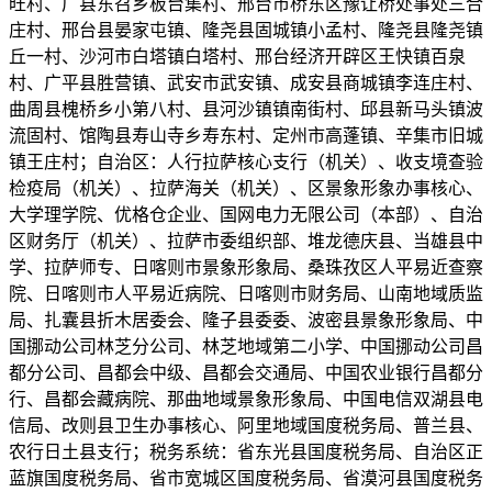
旺村、广县东召乡板台集村、邢台市桥东区豫让桥处事处三合
庄村、邢台县晏家屯镇、隆尧县固城镇小孟村、隆尧县隆尧镇
丘一村、沙河市白塔镇白塔村、邢台经济开辟区王快镇百泉
村、广平县胜营镇、武安市武安镇、成安县商城镇李连庄村、
曲周县槐桥乡小第八村、县河沙镇镇南街村、邱县新马头镇波
流固村、馆陶县寿山寺乡寿东村、定州市高蓬镇、辛集市旧城
镇王庄村；自治区：人行拉萨核心支行（机关）、收支境查验
检疫局（机关）、拉萨海关（机关）、区景象形象办事核心、
大学理学院、优格仓企业、国网电力无限公司（本部）、自治
区财务厅（机关）、拉萨市委组织部、堆龙德庆县、当雄县中
学、拉萨师专、日喀则市景象形象局、桑珠孜区人平易近查察
院、日喀则市人平易近病院、日喀则市财务局、山南地域质监
局、扎囊县折木居委会、隆子县委委、波密县景象形象局、中
国挪动公司林芝分公司、林芝地域第二小学、中国挪动公司昌
都分公司、昌都会中级、昌都会交通局、中国农业银行昌都分
行、昌都会藏病院、那曲地域景象形象局、中国电信双湖县电
信局、改则县卫生办事核心、阿里地域国度税务局、普兰县、
农行日土县支行；税务系统：省东光县国度税务局、自治区正
蓝旗国度税务局、省市宽城区国度税务局、省漠河县国度税务