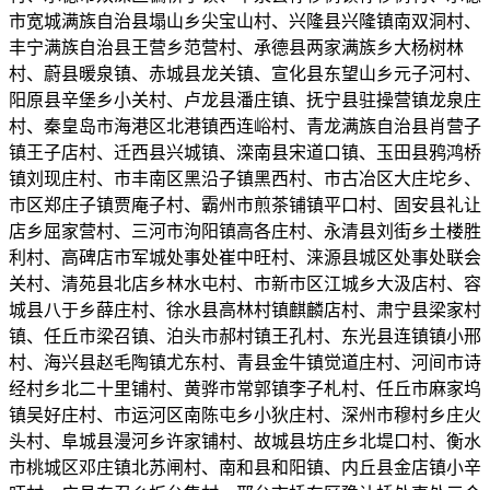
市宽城满族自治县塌山乡尖宝山村、兴隆县兴隆镇南双洞村、
丰宁满族自治县王营乡范营村、承德县两家满族乡大杨树林
村、蔚县暖泉镇、赤城县龙关镇、宣化县东望山乡元子河村、
阳原县辛堡乡小关村、卢龙县潘庄镇、抚宁县驻操营镇龙泉庄
村、秦皇岛市海港区北港镇西连峪村、青龙满族自治县肖营子
镇王子店村、迁西县兴城镇、滦南县宋道口镇、玉田县鸦鸿桥
镇刘现庄村、市丰南区黑沿子镇黑西村、市古冶区大庄坨乡、
市区郑庄子镇贾庵子村、霸州市煎茶铺镇平口村、固安县礼让
店乡屈家营村、三河市泃阳镇高各庄村、永清县刘街乡土楼胜
利村、高碑店市军城处事处崔中旺村、涞源县城区处事处联会
关村、清苑县北店乡林水屯村、市新市区江城乡大汲店村、容
城县八于乡薛庄村、徐水县高林村镇麒麟店村、肃宁县梁家村
镇、任丘市梁召镇、泊头市郝村镇王孔村、东光县连镇镇小邢
村、海兴县赵毛陶镇尤东村、青县金牛镇觉道庄村、河间市诗
经村乡北二十里铺村、黄骅市常郭镇李子札村、任丘市麻家坞
镇吴好庄村、市运河区南陈屯乡小狄庄村、深州市穆村乡庄火
头村、阜城县漫河乡许家铺村、故城县坊庄乡北堤口村、衡水
市桃城区邓庄镇北苏闸村、南和县和阳镇、内丘县金店镇小辛