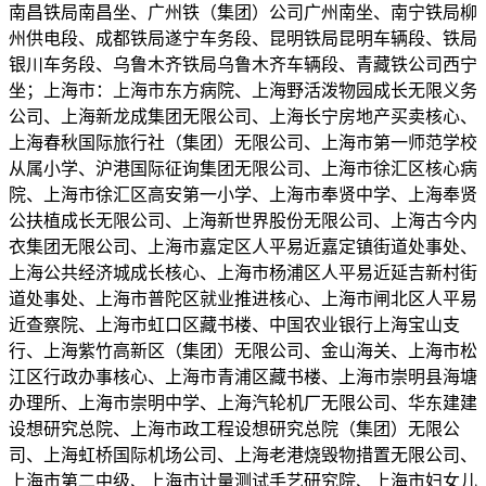
南昌铁局南昌坐、广州铁（集团）公司广州南坐、南宁铁局柳
州供电段、成都铁局遂宁车务段、昆明铁局昆明车辆段、铁局
银川车务段、乌鲁木齐铁局乌鲁木齐车辆段、青藏铁公司西宁
坐；上海市：上海市东方病院、上海野活泼物园成长无限义务
公司、上海新龙成集团无限公司、上海长宁房地产买卖核心、
上海春秋国际旅行社（集团）无限公司、上海市第一师范学校
从属小学、沪港国际征询集团无限公司、上海市徐汇区核心病
院、上海市徐汇区高安第一小学、上海市奉贤中学、上海奉贤
公扶植成长无限公司、上海新世界股份无限公司、上海古今内
衣集团无限公司、上海市嘉定区人平易近嘉定镇街道处事处、
上海公共经济城成长核心、上海市杨浦区人平易近延吉新村街
道处事处、上海市普陀区就业推进核心、上海市闸北区人平易
近查察院、上海市虹口区藏书楼、中国农业银行上海宝山支
行、上海紫竹高新区（集团）无限公司、金山海关、上海市松
江区行政办事核心、上海市青浦区藏书楼、上海市崇明县海塘
办理所、上海市崇明中学、上海汽轮机厂无限公司、华东建建
设想研究总院、上海市政工程设想研究总院（集团）无限公
司、上海虹桥国际机场公司、上海老港烧毁物措置无限公司、
上海市第二中级、上海市计量测试手艺研究院、上海市妇女儿