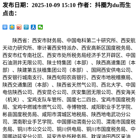
发布日期：
2025-10-09 15:10
作者：
抖圈为du而生
点击：
陕西省：西安市财务局、中国电科第二十研究所、西安航
天动力研究所、审计署西安特派办、西安高新区国度税务局、
西安市红专南社区、西安市处所税务局经济手艺开辟区、中国
石油测井无限公司、陕士特集团（本部）、陕西高速集团（本
部）、陕建第五扶植集团公司（本部）、国网西安供电公司、
西安银行城南支行、陕西旬阳农商银行、西安市地税稽察局、
陕西交通集团（本部）、陕西省天然气公司、西北大学、中国
电信陕西公司、西安昆仑公司、庆安集团无限公司、西安海关
（机关）、宝鸡支队车管所、国度七二四台、宝鸡市国度税务
局、宝鸡中燃城市燃气公司、寺博物馆、咸阳职业手艺学院、
彬县国度税务局、咸阳市渭城区地税局、陕西地电武功分公
司、渭南职业手艺学院、中国挪动渭南分公司、渭南市国度税
务局、铜川市公交公司、铜川供电局、铜川市国度税务局、中
国挪动延安分公司、延安市处所税务局、耽误油田西区采油