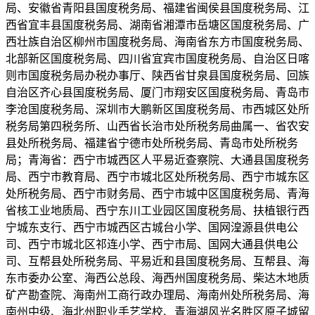
局、安徽省青阳县国度税务局、福建省闽侯县国度税务局、江
西省宜丰县国度税务局、湖南省湘潭市岳塘区国度税务局、广
西壮族自治区柳州市国度税务局、海南省东方市国度税务局、
北部新区国度税务局、四川省宜宾市国度税务局、自治区日喀
则市国度税务局办税办事厅、陕西省甘泉县国度税务局、回族
自治区齐心县国度税务局、厦门市翔安区国度税务局、青岛市
李沧国度税务局、深圳市大鹏新区国度税务局、市西城区处所
税务局第四税务所、山西省长治市处所税务局曲属一、省农安
县处所税务局、福建省宁德市处所税务局、青岛市处所税务
局；青海省：西宁市城西区人平易近查察院、大通县国度税务
局、西宁市教育局、西宁市城北区处所税务局、西宁市城东区
处所税务局、西宁市财务局、西宁市城中区国度税务局、青海
省核工业地质局、西宁东川工业园区国度税务局、扶植银行西
宁城东支行、西宁市城西区古城台小学、国网湟源县供电公
司、西宁市城北区祁连小学、西宁市局、国网大通县供电公
司、互帮县处所税务局、平易近和县国度税务局、互帮县、海
东市委办公室、海西公总段、海西州国度税务局、柴达木地质
矿产勘查院、海南州工商行政办理局、海南州处所税务局、海
南州中级、海北州职业手艺学校、青海湖风光名胜区原子城留