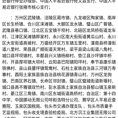
近银行停业办理部、中国人平易近银行修文县支行、中国人平
易近银行张掖市核心支行；
：万州区武陵镇、涪陵区蔺市镇、九龙坡区陶家镇、南岸
区长生桥镇、合川区涞滩镇、大脚区龙水镇、璧山区广普镇、
武隆县巷口镇、江北区五宝镇干坝村、北碚区龙凤桥街道龙车
村、江津区吴滩镇郎家村、永川区南大街街道黄瓜山村、永川
区大安街道高坡村、万盛经开区万东镇五里村、潼南县梓潼街
道八里村、荣昌县广顺街道天常村、梁平县梁山街道八角村、
城口县坪坝镇村、丰都县兴义镇杨柳村、垫江县沙坪镇毕桥
村、开县厚坝镇大坝村、云阳县巴阳镇阳坪村、奉节县康乐镇
铁佛村、巫山县骡坪镇鸳鸯村、石柱土家族自治县三河镇万寿
寨村、酉阳土家族苗族自治县桃花源镇青山村、万州区龙驹
镇、巴南区界石镇、长命区邻封镇、璧山区璧城街道新堰村、
城口县高不雅镇双竹村、彭水苗族土家族自治县郁山镇玉泉新
村、綦江区三角镇、南川区东城街道高桥村；自治区：第十四
中学、中国挪动无限公司呼和浩特分公司、赛罕区人平易近查
察院、玉泉区国税局、包头市交通办理支队 、包头市质量手
艺监视局、包头收支境查验检疫局、北方沉工业集团无限公司