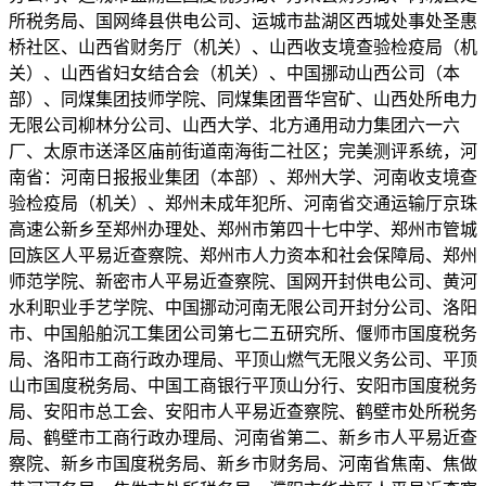
所税务局、国网绛县供电公司、运城市盐湖区西城处事处圣惠
桥社区、山西省财务厅（机关）、山西收支境查验检疫局（机
关）、山西省妇女结合会（机关）、中国挪动山西公司（本
部）、同煤集团技师学院、同煤集团晋华宫矿、山西处所电力
无限公司柳林分公司、山西大学、北方通用动力集团六一六
厂、太原市送泽区庙前街道南海街二社区；完美测评系统，河
南省：河南日报报业集团（本部）、郑州大学、河南收支境查
验检疫局（机关）、郑州未成年犯所、河南省交通运输厅京珠
高速公新乡至郑州办理处、郑州市第四十七中学、郑州市管城
回族区人平易近查察院、郑州市人力资本和社会保障局、郑州
师范学院、新密市人平易近查察院、国网开封供电公司、黄河
水利职业手艺学院、中国挪动河南无限公司开封分公司、洛阳
市、中国船舶沉工集团公司第七二五研究所、偃师市国度税务
局、洛阳市工商行政办理局、平顶山燃气无限义务公司、平顶
山市国度税务局、中国工商银行平顶山分行、安阳市国度税务
局、安阳市总工会、安阳市人平易近查察院、鹤壁市处所税务
局、鹤壁市工商行政办理局、河南省第二、新乡市人平易近查
察院、新乡市国度税务局、新乡市财务局、河南省焦南、焦做