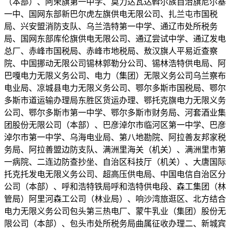
（本部）、阿荣旗第一中学、莫力达瓦达斡尔族自治旗尼尔基
一中、国网东部新巴尔虎左旗供电无限公司、扎兰屯市国税
局、兴安盟消防支队、乌兰浩特第一中学、通辽市处所税务
局、国网东部库伦旗供电无限公司、通辽尝试中学、通辽发电
总厂、赤峰市国税局、赤峰市地税局、敖汉旗人平易近查察
院、中国挪动无限公司锡林郭勒分公司、锡林浩特供电局、阿
巴嘎电力无限义务公司、电力（集团）无限义务公司乌兰察布
电业局、凉城县电力无限义务公司、鄂尔多斯市国税局、鄂尔
多斯市道运输办理局东胜区货运办理、鄂托克旗电力无限义务
公司、鄂尔多斯市第一中学、鄂尔多斯市财务局、河套酒业集
团股份无限公司（本部）、巴彦淖尔市临河区第一中学、巴彦
淖尔市第一中学、乌海电业局、第八地勘院、阿拉善友邦家税
务局、阿拉善盟边防支队、满洲里海关（机关）、满洲里市第
一病院、二连边防查抄坐、自治区科技厅（机关）、大唐国际
托克托发电无限义务公司、超高压供电局、中国电信自治区分
公司（本部）、呼和浩特铁局呼和浩特供电段、森工集团（林
管局）阿里河森工公司（林业局）、响沙湾旅逛区、北方结合
电力无限义务公司包头第三热电厂、蒙牛乳业（集团）股份无
限公司（本部）、包头市处所税务局曲属征收办理二、新城宾