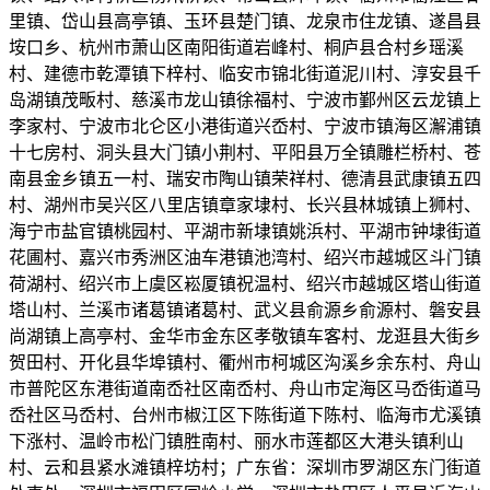
里镇、岱山县高亭镇、玉环县楚门镇、龙泉市住龙镇、遂昌县
垵口乡、杭州市萧山区南阳街道岩峰村、桐庐县合村乡瑶溪
村、建德市乾潭镇下梓村、临安市锦北街道泥川村、淳安县千
岛湖镇茂畈村、慈溪市龙山镇徐福村、宁波市鄞州区云龙镇上
李家村、宁波市北仑区小港街道兴岙村、宁波市镇海区澥浦镇
十七房村、洞头县大门镇小荆村、平阳县万全镇雕栏桥村、苍
南县金乡镇五一村、瑞安市陶山镇荣祥村、德清县武康镇五四
村、湖州市吴兴区八里店镇章家埭村、长兴县林城镇上狮村、
海宁市盐官镇桃园村、平湖市新埭镇姚浜村、平湖市钟埭街道
花圃村、嘉兴市秀洲区油车港镇池湾村、绍兴市越城区斗门镇
荷湖村、绍兴市上虞区崧厦镇祝温村、绍兴市越城区塔山街道
塔山村、兰溪市诸葛镇诸葛村、武义县俞源乡俞源村、磐安县
尚湖镇上高亭村、金华市金东区孝敬镇车客村、龙逛县大街乡
贺田村、开化县华埠镇村、衢州市柯城区沟溪乡余东村、舟山
市普陀区东港街道南岙社区南岙村、舟山市定海区马岙街道马
岙社区马岙村、台州市椒江区下陈街道下陈村、临海市尤溪镇
下涨村、温岭市松门镇胜南村、丽水市莲都区大港头镇利山
村、云和县紧水滩镇梓坊村；广东省：深圳市罗湖区东门街道