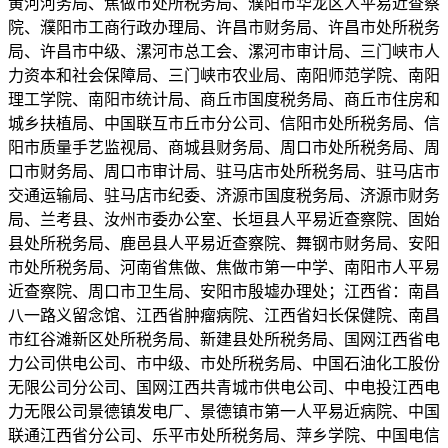
黄河河务局、焦做市处所税务局、濮阳市华龙区人平易近查察
院、濮阳市工商行政办理局、许昌市财务局、许昌市处所税务
局、许昌市中级、漯河市总工会、漯河市审计局、三门峡市人
力资本和社会保障局、三门峡市农业局、南阳师范学院、南阳
理工学院、南阳市统计局、商丘市国度税务局、商丘市住房和
城乡扶植局、中国联互市丘市分公司、信阳市处所税务局、信
阳市质量手艺监视局、商城县财务局、周口市处所税务局、周
口市财务局、周口市审计局、驻马店市处所税务局、驻马店市
交通运输局、驻马店市纪委、济源市国度税务局、济源市财务
局、兰考县、汝州市委办公室、长垣县人平易近查察院、固始
县处所税务局、鹿邑县人平易近查察院、舞钢市财务局、安阳
市处所税务局、河南省焦做、焦做市第一中学、南阳市人平易
近查察院、周口市卫生局、安阳市殷墟办理处；江西省：南昌
八一路义留念馆、江西省肿瘤病院、江西省妇长保健院、南昌
市红谷滩新区处所税务局、新建县处所税务局、国网江西省电
力公司供电公司、市中级、市处所税务局、中国石油化工股份
无限公司分公司、国网江西共青城市供电公司、中电投江西电
力无限公司景德镇发电厂、景德镇市第一人平易近病院、中国
联通江西省分公司、乐平市处所税务局、萍乡学院、中国电信