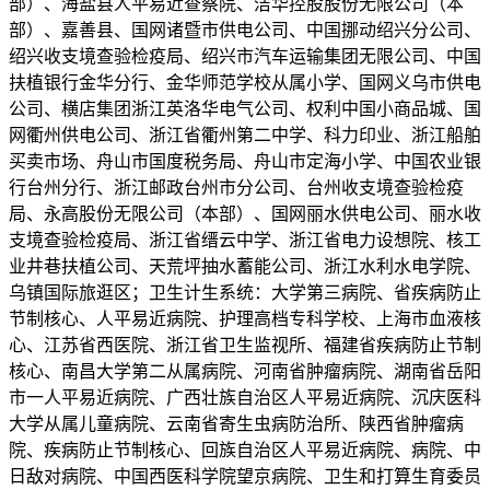
部）、海盐县人平易近查察院、洁华控股股份无限公司（本
部）、嘉善县、国网诸暨市供电公司、中国挪动绍兴分公司、
绍兴收支境查验检疫局、绍兴市汽车运输集团无限公司、中国
扶植银行金华分行、金华师范学校从属小学、国网义乌市供电
公司、横店集团浙江英洛华电气公司、权利中国小商品城、国
网衢州供电公司、浙江省衢州第二中学、科力印业、浙江船舶
买卖市场、舟山市国度税务局、舟山市定海小学、中国农业银
行台州分行、浙江邮政台州市分公司、台州收支境查验检疫
局、永高股份无限公司（本部）、国网丽水供电公司、丽水收
支境查验检疫局、浙江省缙云中学、浙江省电力设想院、核工
业井巷扶植公司、天荒坪抽水蓄能公司、浙江水利水电学院、
乌镇国际旅逛区；卫生计生系统：大学第三病院、省疾病防止
节制核心、人平易近病院、护理高档专科学校、上海市血液核
心、江苏省西医院、浙江省卫生监视所、福建省疾病防止节制
核心、南昌大学第二从属病院、河南省肿瘤病院、湖南省岳阳
市一人平易近病院、广西壮族自治区人平易近病院、沉庆医科
大学从属儿童病院、云南省寄生虫病防治所、陕西省肿瘤病
院、疾病防止节制核心、回族自治区人平易近病院、病院、中
日敌对病院、中国西医科学院望京病院、卫生和打算生育委员