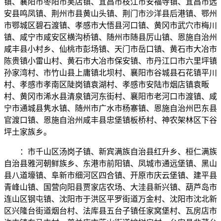
镇、襄阳市枣阳市吴店镇、宜昌市枝江市安福寺镇、宜昌市远
安县鸣凤镇、荆州市县黄山头镇、荆门市沙洋县后港镇、鄂州
市鄂城区碧石渡镇、孝感市大悟县河口镇、黄冈市武穴市梅川
镇、咸宁市咸安区横沟桥镇、随州市随县厉山镇、恩施自治州
咸丰县小村乡、仙桃市彭场镇、天门市岳口镇、黄石市大冶市
陈贵镇小雷山村、黄石市大冶市保安镇、市丹江口市六里坪镇
孙家湾村、市竹山县上庸镇北坝村、襄阳市谷城县石花镇平川
村、孝感市孝南区陡岗镇袁湖村、孝感市安陆市烟店镇袁畈
村、黄冈市浠水县清泉镇河东街村、襄阳市老河口市渡镇、咸
宁市通城县隽水镇、随州市广水市杨寨镇、恩施自治州巴东县
官渡口镇、恩施自治州咸丰县忠堡镇板桥村、神农架林区下谷
坪土家族乡。
：市千山区汤岗子镇、新宾满族自治县红升乡、桓仁满族
自治县雅河朝鲜族乡、东港市前阳镇、凤城市通远堡镇、黑山
县八道壕镇、阜新市细河区四合镇、开原市庆云堡镇、建平县
青峰山镇、国营向阳县贾家店农场、大洼县新兴镇、葫芦岛市
连山区钢屯镇、沈阳市于洪区平罗街道万金村、沈阳市沈北新
区兴隆台街道烟台村、法库县五台子镇任家窝堡村、瓦房店市