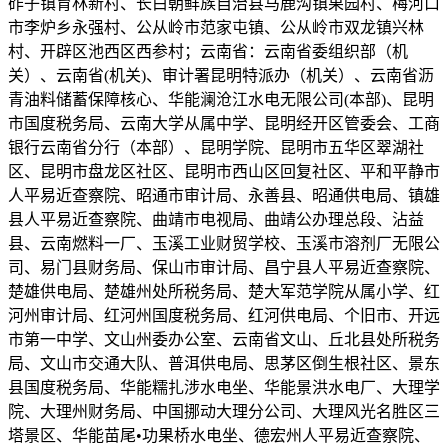
砟子镇育林新村、长白朝鲜族自治县马鹿沟镇果园村、梅河口
市李炉乡永强村、公从岭市范家屯镇、公从岭市双龙镇兴林
村、开辟区池西区西参村；云南省：云南省委组织部（机
关）、云南省(机关)、审计署昆明特派办（机关）、云南省沥
青油料储蓄保障核心、华能澜沧江水电无限公司(本部)、昆明
市国度税务局、云南大学从属中学、昆明经开区管委会、工商
银行云南省分行（本部）、昆明学院、昆明市五华区翠湖社
区、昆明市盘龙区社区、昆明市西山区回复社区、平和平静市
人平易近查察院、昭通市审计局、永善县、昭通供电局、镇雄
县人平易近查察院、曲靖市电视局、曲靖公办理总段、沾益
县、云南燃料一厂、玉溪工业财贸学校、玉溪市溶剂厂无限公
司、易门县财务局、保山市审计局、昌宁县人平易近查察院、
楚雄供电局、楚雄州处所税务局、楚大军范学院从属小学、红
河州审计局、红河州国度税务局、红河供电局、个旧市、开远
市第一中学、文山州委办公室、云南省文山、丘北县处所税务
局、文山市交通大队、普洱供电局、思茅区倒生根社区、景东
县国度税务局、华能糯扎涉水电坐、华能景洪水电厂、大理学
院、大理州财务局、中国挪动大理分公司、大理风光名胜区三
塔景区、华能苗尾•功果桥水电坐、德宏州人平易近查察院、