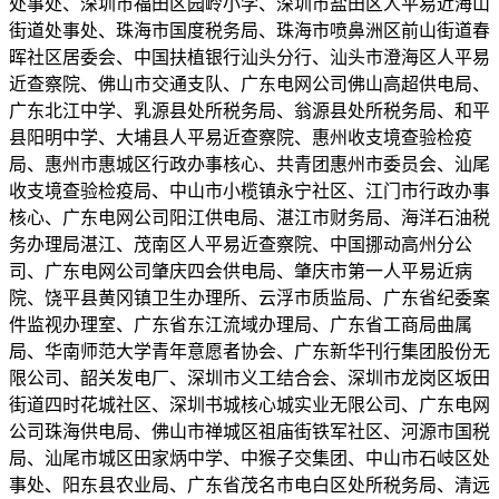
处事处、深圳市福田区园岭小学、深圳市盐田区人平易近海山
街道处事处、珠海市国度税务局、珠海市喷鼻洲区前山街道春
晖社区居委会、中国扶植银行汕头分行、汕头市澄海区人平易
近查察院、佛山市交通支队、广东电网公司佛山高超供电局、
广东北江中学、乳源县处所税务局、翁源县处所税务局、和平
县阳明中学、大埔县人平易近查察院、惠州收支境查验检疫
局、惠州市惠城区行政办事核心、共青团惠州市委员会、汕尾
收支境查验检疫局、中山市小榄镇永宁社区、江门市行政办事
核心、广东电网公司阳江供电局、湛江市财务局、海洋石油税
务办理局湛江、茂南区人平易近查察院、中国挪动高州分公
司、广东电网公司肇庆四会供电局、肇庆市第一人平易近病
院、饶平县黄冈镇卫生办理所、云浮市质监局、广东省纪委案
件监视办理室、广东省东江流域办理局、广东省工商局曲属
局、华南师范大学青年意愿者协会、广东新华刊行集团股份无
限公司、韶关发电厂、深圳市义工结合会、深圳市龙岗区坂田
街道四时花城社区、深圳书城核心城实业无限公司、广东电网
公司珠海供电局、佛山市禅城区祖庙街铁军社区、河源市国税
局、汕尾市城区田家炳中学、中猴子交集团、中山市石岐区处
事处、阳东县农业局、广东省茂名市电白区处所税务局、清远