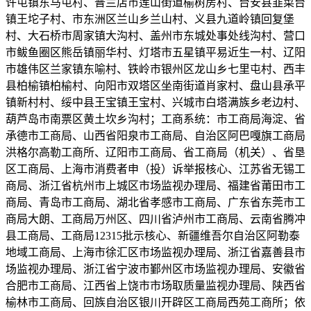
许屯镇东马屯村、普兰店市莲山街道榆树房村、台安县韭菜台
镇王坨子村、市东洲区兰山乡兰山村、义县九道岭镇回复堡
村、大石桥市周家镇大沟村、盖州市东城处事处线沟村、营口
市鲅鱼圈区熊岳镇丽华村、灯塔市五星镇平易近生一村、辽阳
市雄伟区兰家镇东喻村、铁岭市银州区龙山乡七里屯村、西丰
县柏榆镇柏榆村、向阳市双塔区坐南街道肖家村、盘山县承平
镇新村村、绥中县王宝镇王宝村、兴城市白塔满族乡老边村、
葫芦岛市南票区黄土坎乡沟村；工商系统：市工商局海淀、省
承德市工商局、山西省阳泉市工商局、自治区阿巴嘎旗工商局
洪格尔高勒工商所、辽阳市工商局、省工商局（机关）、省垦
区工商局、上海市消费者申（投）诉举报核心、江苏省无锡工
商局、浙江省杭州市上城区市场监视办理局、福建省莆田市工
商局、青岛市工商局、湖北省孝感市工商局、广东省东莞市工
商局大朗、工商局万州区、四川省泸州市工商局、云南省腾冲
县工商局、工商局12315批示核心、新疆维吾尔自治区阿勒泰
地域工商局、上海市徐汇区市场监视办理局、浙江省嘉善县市
场监视办理局、浙江省宁波市鄞州区市场监视办理局、安徽省
合肥市工商局、江西省上饶市市场取质量监视办理局、陕西省
榆林市工商局、回族自治区银川开辟区工商局西苑工商所；依