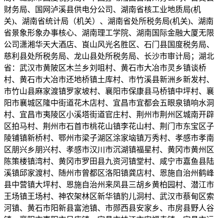
财务局、国网泸溪县供电分公司、湖南省核工业地质局(机
关)、湖南省统计局（机关）、湖南省处所税务局(机关)、湖南
省景象形象办事核心、湖南理工学院、湖南国际金融大厦无限
公司潇湘华天大酒店、崀山风光名胜区、石门县国度税务局、
慈利县处所税务局、龙山县处所税务局、长沙市审计局；湖北
省：武汉市黄陂区木兰乡刘咀村、黄石市大冶市灵乡镇谈桥
村、黄石市大冶市还地桥镇土库村、市竹溪县新洲乡新发村、
市竹山县麻家渡镇罗家坡村、襄阳市保康县马桥镇中坪村、襄
阳市襄城区隆中街道花木店村、宜昌市宜都会五眼泉镇响水洞
村、宜昌市夷陵区小溪塔街道官庄村、荆州市荆州区城南开辟
区拍马村、荆州市石首市桃花山镇李花山村、荆门市东宝区子
陵铺镇新桥村、鄂州市梁子湖区涂家垴镇万秀村、孝感市孝南
区朋兴乡朋兴村、孝感市汉川市沉湖镇福星村、黄冈市黄州区
陈策楼镇湾村、黄冈市罗田县九资河镇堂村、咸宁市嘉鱼县陆
溪镇邱家渡村、随州市曾都区洛阳镇龚店村、恩施自治州鹤峰
县中营镇大坪村、恩施自治州来凤县三胡乡黄柏园村、潜江市
王场镇王场村、神农架林区新华镇豹儿洞村、武汉市蔡甸区索
河镇、黄石市阳新县富池镇、市郧西县安家乡、市房县野人谷