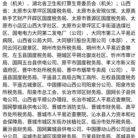
会（机关）、湖北省卫生和打算生育委员会（机关）；山西
省：太原市尖草坪区国度税务局、太原市永安殡仪馆、太原高
新手艺财产开辟区国度税务局、太原市晋源区国度税务局、太
原市小店区山西大学社区、太原市尖草坪区汇丰街道选煤社
区、国电电力大同第二发电厂（公司）、大同市第三人平易近
病院、山西省公局大同、大同银行股份无限公司（本部）、大
同云冈石窟景区、朔州市处所税务局、朔州市人平易近查察
院、左玉县国度税务局、朔城区平朔北御龙社区、忻州市审计
局、国网五台县供电公司、原平市国度税务局、孝义市新义街
道府区、晋中市处所税务局、晋中市烟草专卖局（公司）、平
遥县国度税务局、平遥县工商局古陶工商所、左权县国度税务
局、平遥古城景区、中国挪动山西公司阳泉分公司、阳泉市处
所税务局、阳泉市总工会、长治市郊区财务局、国网长子县供
电公司、山西省平顺公办理段、长治市城区人平易近查察院、
国网黎城县供电公司、晋城市消防支队、晋城市财务局、高平
市处所税务局、晋城市人平易近查察院、沁水县人力资本和社
会保障局、晋城市城区东街办扶植社区、临汾市处所税务局、
襄汾县财务局、国网翼城县供电公司、中国挪动山西公司运城
分公司、运城市盐湖区国度税务局、万荣县财务局、芮城县处