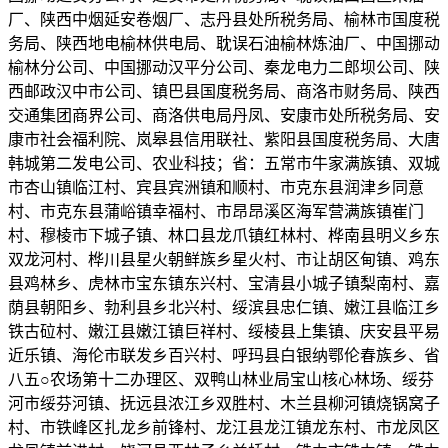
厂、陕西中烟延安卷烟厂、志丹县处所税务局、榆林市国度税
务局、陕西地电榆林供电局、耽误石油榆林炼油厂、中国挪动
榆林分公司、中国挪动汉平分公司、秦龙电力二郎坝公司、陕
西邮政汉中市公司、镇巴县国度税务局、商洛市财务局、陕西
交通集团商界公司、商洛供电局丹凤、安康市处所税务局、安
康市社会福利院、岚皋县信用联社、紫阳县国度税务局、大唐
韩城第二发电公司、农业科技；省：五常市牛家满族镇、双城
市杏山镇临江村、宾县宾洲镇和顺村、市克东县润津乡同意
村、市克东县蒲峪镇幸福村、市昂昂溪区海军营满族镇崔门
村、穆棱市下城子镇、林口县龙爪镇红林村、桦南县明义乡东
双龙河村、桦川县星火朝鲜族乡星火村、市让胡区甸镇、鸡东
县鸡林乡、虎林市宝东镇东兴村、宝清县小城子镇梨南村、嘉
荫县朝阳乡、勃利县乡北兴村、绥滨县忠仁镇、嫩江县临江乡
铁古砬村、嫩江县嫩江镇巨祥村、绥棱县上集镇、庆安县平易
近乐镇、海伦市联发乡百兴村、呼玛县白银纳鄂伦春族乡、省
八五○农场第十二办理区、双鸭山林业局宝山核心林场、绥芬
河市绥芬河镇、抚远县浓江乡双胜村、木兰县柳河镇烧锅窝子
村、市铁峰区扎龙乡前锋村、龙江县龙江镇龙东村、市龙凤区