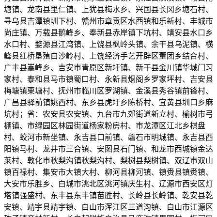
塘镇、龙南县里仁镇、上犹县梅水乡、兴国县长冈乡塘石村、
寻乌县吉潭镇圳下村、赣州市章贡区水西镇和乐新村、丰城市
尚庄镇、万载县鹅峰乡、奉新县赤岸镇下坑村、靖安县水口乡
水口村、婺源县江湾镇、上饶县枫岭头镇、余干县乌泥镇、横
峰县红桥垦殖白沙岭村、上饶经济手艺开辟区董团乡结合村、
广丰县嵩峰乡、吉安市青原区新圩镇、新干县金川镇华城门习
家村、泰和县马市镇蜀口村、永新县烟阁乡罗家坪村、吉安县
梅塘镇栗塘村、抚州市临川区罗湖镇、金溪县秀谷镇前锋村、
广昌县驿前镇姚西村、东乡县虎圩乡陈桥村、宜黄县圳口乡麻
坑村；省：农安县农安镇、九台市九郊街道新立村、榆树市弓
棚镇、市绿园区林园街道杨家粉房村、市龙潭区江北乡棋盘
村、蛟河市新坐镇、永吉县口前镇、磐石市明城镇、永吉县西
阳镇马村、龙井市三合镇、安图县石门镇、和龙市西城镇金达
莱村、敦化市秋梨沟镇秋梨沟村、梨树县梨树镇、双辽市双山
镇百禄村、集安市大镇大村、柳河县柳河镇、镇赉县镇赉镇、
大安市乐胜乡、白城市洮北区洮河镇庆生村、辽源市西安区灯
塔镇强盛村、东丰县东丰镇苗胜村、长岭县长岭镇、乾安县乾
安镇、靖宇县靖宇镇、白山市浑江区三道沟镇、白山市江源区