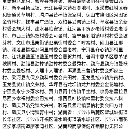
宝街道兴龙村、会泽县待补镇、师县雄壁镇雨柱村委会白兆
村、新平县扬武镇、元江县曼来镇石脚地村、玉溪市红塔区春
和街道黄草坝村、腾冲县芒棒镇张家村、保山市隆阳区河图镇
金竹林村、禄丰县广通镇、双柏县妥甸镇上村、牟定县镇余新
村委会施大村、建水县临安镇、红河县甲寅乡老博村委会老博
村、市西三镇蚂蚁村委会可邑村、富宁县剥隘镇甲村村委会坡
芽村、文山市逃栗街镇逃栗街村委会丫呼寨村、砚山县江那
镇、澜沧县糯福乡阿里村委会垂老村、宁洱县齐心镇那柯里
村、江城县整董镇整董村委会曼贺井村、普洱市思茅区思茅镇
坡脚村、勐腊县勐捧镇勐捧村委会曼秀村、勐海县勐海镇曼袄
村委会曼板村、大理市大理镇、洱源县三营镇村委会郑家庄
村、梁河县九保乡勐科村委会荒田村、玉龙县拉市镇海南村、
玉龙县黄山镇文荣村、华坪县石龙坝镇龙井村委会金花塘村、
宁蒗县永宁乡落水村、贡山县丙中洛镇甲生村、喷鼻格里拉县
尼西乡幸福村委会巴拉村、维西县叶枝镇梓里村委会拉八科
村、凤庆县洛党镇大兴村、耿马县孟定镇景信村委会四方井
村、凤庆县小湾镇箐中村；湖南省：长沙市岳麓区望城坡街道
长华社区、长沙市开福区清水塘街道清水塘社区、长沙市雨花
区侯家塘街道廖家湾社区、湖南颐而康保健连锁股份无限公