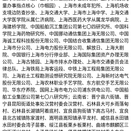
童办事指点核心（巾帼园）、上海市未成年犯所、上海机场收
支境边防查抄坐、上海交通大学、上海市上海中学、上海交通
大学医学院从属仁济病院、上海西医药大学从属龙华病院、上
海建桥学院、中国船舶沉工集团公司第七〇四研究所、中国科
学院上海药物研究所、中国挪动通信集团上海无限公司、中国
海诚工程科技股份无限公司、中国结合收集通信集团无限公司
上海市分公司、上海电力股份无限公司、解放日、上海大剧
院、中国银行上海市分行停业部、上海国际集团资产办理无限
公司、上海古猗园、上海市排水办理处、上海市交通委员会法
律总队、上海铁局上海客运段、中铁上海工程局集团无限公
司、上海岩土工程勘测设想研究院无限公司、上海新时达电气
股份无限公司、上海农林职业手艺学院、东方航空手艺无限公
司、华东疗养院、国网上海市电力公司浦东供电公司、中国船
舶工业集团公司第七〇八研究所；云南省：晋宁县六街镇、晋
宁县昆阳街道处事处汉营村委会汉营村、石林县大可乡雨落甸
村、石林县长湖镇阿着底村、宜良县狗街镇下高古马村、宜良
县北古城镇陈家渡村、嵩明县嵩阳镇承平龙村、威信县水田镇
水田村委会湾子苗寨、绥江县板栗乡板栗村、曲靖市麒麟区三