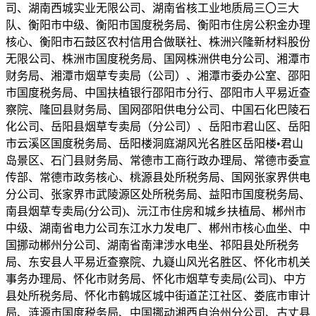
司、湖南西城实业无限公司、湖南省核工业地质局三〇三大
队、衡阳市中级、衡阳市国度税务局、衡阳市住房公积金办理
核心、衡阳市石鼓区农村信用合做联社、株洲兴隆新材料股份
无限公司、株洲市国度税务局、国网株洲供电分公司、湘潭市
财务局、湘潭市烟草专卖局（公司）、湘潭市委办公室、邵阳
市国度税务局、中国扶植银行邵阳市分行、邵阳市人平易近查
察院、隆回县财务局、国网邵阳供电分公司、中国石化巴陵石
化公司、岳阳县烟草专卖局（分公司）、岳阳市君山区、岳阳
市云溪区国度税务局、岳阳楼洞庭湖风光名胜区岳阳楼•君山
岛景区、石门县财务局、常德市工商行政办理局、常德市委宣
传部、常德市政务核心、桃源县处所税务局、国网张家界供电
分公司、张家界市武陵源区处所税务局、益阳市国度税务局、
南县烟草专卖局(分公司)、沅江市住房和城乡扶植局、郴州市
中级、湖南省电力公司东江水力发电厂、郴州市核心血坐、中
国挪动郴州分公司、湖南省南津涉水电坐、祁阳县处所税务
局、东安县人平易近查察院、九嶷山风光名胜区、怀化市机关
事务办理局、怀化市财务局、怀化市烟草专卖局(公司)、中方
县处所税务局、怀化市鹤城区城中街道芷江社区、娄底市审计
局、涟源市国度税务局、中国挪动湘西自治州分公司、古丈县