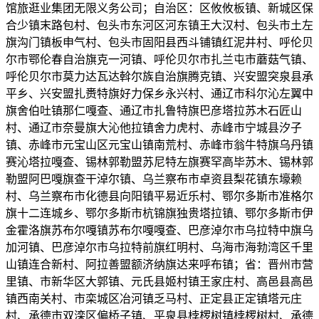
馆旅逛业集团无限义务公司；自治区：区攸攸板镇、新城区保
合少镇末路包村、包头市东河区河东镇王大汉村、包头市土左
旗沟门镇板申气村、包头市固阳县西斗铺镇红泥井村、呼伦贝
尔市鄂伦春自治旗克一河镇、呼伦贝尔市扎兰屯市蘑菇气镇、
呼伦贝尔市莫力达瓦达斡尔族自治旗腾克镇、兴安盟突泉县承
平乡、兴安盟扎赉特旗好力保乡永兴村、通辽市科尔沁左翼中
旗舍伯吐镇那仁嘎查、通辽市扎鲁特旗巴彦塔拉苏木石匠山
村、通辽市奈曼旗大沁他拉镇舍力虎村、赤峰市宁城县汐子
镇、赤峰市元宝山区元宝山镇南荒村、赤峰市翁牛特旗乌丹镇
赛沁塔拉嘎查、锡林郭勒盟苏尼特左旗赛罕高毕苏木、锡林郭
勒盟阿巴嘎旗查干淖尔镇、乌兰察布市卓资县梨花镇东壕赖
村、乌兰察布市化德县向阳镇平易近乐村、鄂尔多斯市准格尔
旗十二连城乡、鄂尔多斯市杭锦旗独贵塔拉镇、鄂尔多斯市伊
金霍洛旗苏布尔嘎镇苏布尔嘎嘎查、巴彦淖尔市乌拉特中旗乌
加河镇、巴彦淖尔市乌拉特前旗红明村、乌海市海勃湾区千里
山镇连合新村、阿拉善盟额济纳旗达来呼布镇；省：晋州市营
里镇、市新华区大郭镇、元氏县姬村镇王家庄村、高邑县高邑
镇西南关村、市栾城区冶河镇乏马村、正定县正定镇塔元庄
村、承德市双滦区偏桥子镇、平泉县桲椤树镇桲椤树村、承德