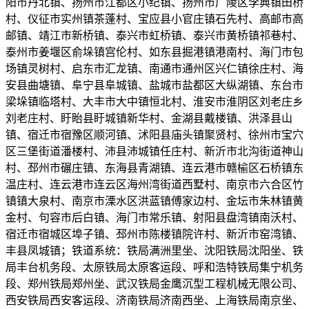
阳市丹北镇、扬州市江都区小纪镇、扬州市广陵区李典镇田桥
村、仪征市实州镇茶蓬村、宝应县小官庄镇石先村、高邮市高
邮镇、靖江市新桥镇、泰兴市虹桥镇、泰兴市黄桥镇祁巷村、
泰州市姜堰区俞垛镇宫伦村、如东县掘港镇港南村、海门市包
场镇灵树村、启东市汇龙镇、南通市通州区兴仁镇徐庄村、海
安县曲塘镇、阜宁县阜城镇、盐城市盐都区大纵湖镇、东台市
梁垛镇临塔村、大丰市大中镇恒北村、淮安市淮阴区刘老庄乡
刘老庄村、盱眙县盱城镇新华村、金湖县戴楼镇、洪泽县山
镇、宿迁市宿豫区顺河镇、沭阳县庙头镇聚贤村、徐州市宝穴
区三堡街道潘楼村、沛县沛城镇任庄村、新沂市北沟街道神山
村、邳州市碾庄镇、东海县青湖镇、连云港市赣榆区石桥镇东
温庄村、连云港市连云区海州湾街道西墅村、南京市六合区竹
镇镇大泉村、南京市溧水区洪蓝镇傅家边村、金坛市朱林镇黄
金村、句容市后白镇、海门市常乐镇、射阳县盘湾镇南沃村、
宿迁市宿城区埠子镇、邳州市陈楼镇院许村、新沂市窑湾镇、
丰县凤城镇；铁道系统：铁局满洲里坐、沈阳铁局沈阳坐、铁
局丰台机务段、太原铁局太原客运段、呼和浩特铁局集宁机务
段、郑州铁局郑州坐、武汉铁局金鹰沉型工程机械无限公司、
西安铁局西安客运段、济南铁局济南西坐、上海铁局南京坐、