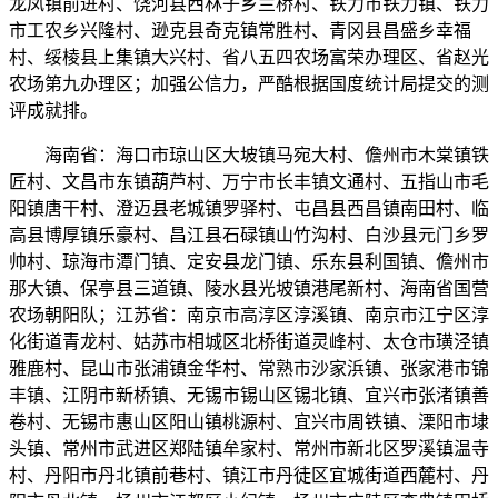
龙凤镇前进村、饶河县西林子乡兰桥村、铁力市铁力镇、铁力
市工农乡兴隆村、逊克县奇克镇常胜村、青冈县昌盛乡幸福
村、绥棱县上集镇大兴村、省八五四农场富荣办理区、省赵光
农场第九办理区；加强公信力，严酷根据国度统计局提交的测
评成就排。
海南省：海口市琼山区大坡镇马宛大村、儋州市木棠镇铁
匠村、文昌市东镇葫芦村、万宁市长丰镇文通村、五指山市毛
阳镇唐干村、澄迈县老城镇罗驿村、屯昌县西昌镇南田村、临
高县博厚镇乐豪村、昌江县石碌镇山竹沟村、白沙县元门乡罗
帅村、琼海市潭门镇、定安县龙门镇、乐东县利国镇、儋州市
那大镇、保亭县三道镇、陵水县光坡镇港尾新村、海南省国营
农场朝阳队；江苏省：南京市高淳区淳溪镇、南京市江宁区淳
化街道青龙村、姑苏市相城区北桥街道灵峰村、太仓市璜泾镇
雅鹿村、昆山市张浦镇金华村、常熟市沙家浜镇、张家港市锦
丰镇、江阴市新桥镇、无锡市锡山区锡北镇、宜兴市张渚镇善
卷村、无锡市惠山区阳山镇桃源村、宜兴市周铁镇、溧阳市埭
头镇、常州市武进区郑陆镇牟家村、常州市新北区罗溪镇温寺
村、丹阳市丹北镇前巷村、镇江市丹徒区宜城街道西麓村、丹