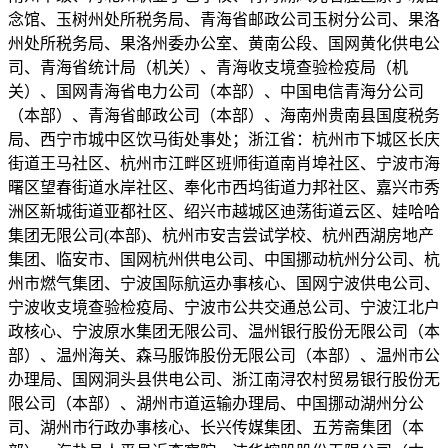
念馆、玉树州处所税务局、青海省邮政公司玉树分公司、果洛
州处所税务局、果洛州委办公室、黄南公段、国网黄化供电公
司、青海省统计局（机关）、青海收支境查验检疫局（机
关）、国网青海省电力公司（本部）、中国电信青海分公司
（本部）、青海省邮政公司（本部）、海南州贵南县国度税务
局、西宁市城中区饮马街处事处；浙江省：杭州市下城区长庆
街道王马社区、杭州市江畔区班师街道南肖埠社区、宁波市海
曙区望春街道水岸社区、奉化市西坞街道力邦社区、嘉兴市秀
洲区新城街道亚都社区、绍兴市越城区迪荡街道云区、娃哈哈
集团无限公司(本部)、杭州市安吉尝试学校、杭州西湖房地产
集团、临安市、国网杭州供电公司、中国挪动杭州分公司、杭
州市燃气集团、宁波国际航运办事核心、国网宁波供电公司、
宁波收支境查验检疫局、宁波市公共交通总公司、宁波江北户
政核心、宁波原水集团无限公司、温州银行股份无限公司（本
部）、温州海关、森马服饰股份无限公司（本部）、温州市公
办理局、国网洞头县供电公司、浙江南浔农村贸易银行股份无
限公司（本部）、湖州市道运输办理局、中国挪动湖州分公
司、湖州市行政办事核心、长兴传媒集团、五芳斋集团（本