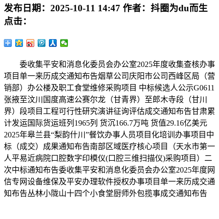
发布日期：
2025-10-11 14:47
作者：
抖圈为du而生
点击：
委收集平安和消息化委员会办公室2025年度收集查核办事
项目单一来历成交通知布告烟草公司庆阳市公司西峰区局（营
销部）办公楼及职工食堂维修采购项目 中标候选人公示G0611
张掖至汶川国度高速公赛尔龙（甘青界）至郎木寺段（甘川
界）段项目工程可行性研究演讲征询评估成交通知布告甘肃累
计发运国际货运班列1965列 货沉166.7万吨 货值29.16亿美元
2025年皋兰县“梨韵什川”餐饮办事人员项目化培训办事项目中
标（成交）成果通知布告南部区域医疗核心项目（天水市第一
人平易近病院口腔数字印模仪(口腔三维扫描仪)采购项目）二
次中标通知布告委收集平安和消息化委员会办公室2025年度网
信专网设备维保及平安办理软件授权办事项目单一来历成交通
知布告丛林小陇山十四个小食堂厨师外包揽事成交通知布告